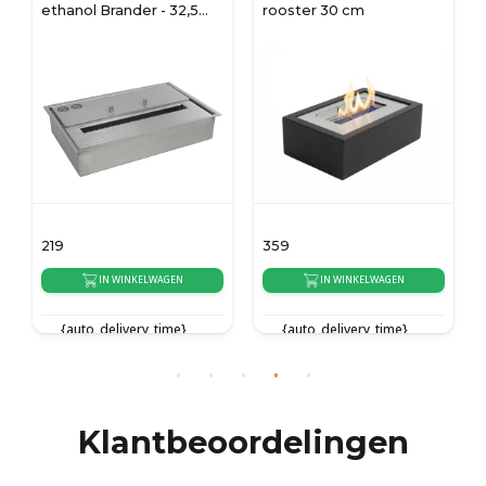
ethanol Brander - 32,5
rooster 30 cm
cm
219
359
IN WINKELWAGEN
IN WINKELWAGEN
{auto_delivery_time}
{auto_delivery_time}
Klantbeoordelingen