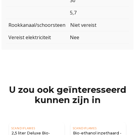
30
5,7
Rookkanaal/schoorsteen
Niet vereist
Vereist elektriciteit
Nee
U zou ook geïnteresseerd
kunnen zijn in
SCANDIFLAMES
SCANDIFLAMES
l
2,5 liter Deluxe Bio-
Bio-ethanol inzethaard -