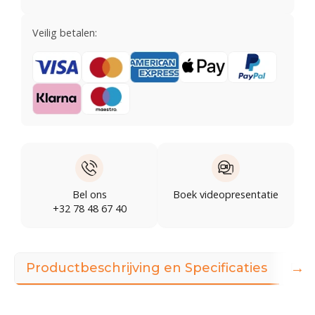
Veilig betalen:
Bel ons
Boek videopresentatie
+32 78 48 67 40
→
Productbeschrijving en Specificaties
Dow