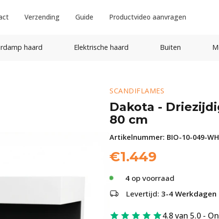
act
Verzending
Guide
Productvideo aanvragen
rdamp haard
Elektrische haard
Buiten
M
SCANDIFLAMES
Dakota - Driezijd
80 cm
Artikelnummer:
BIO-10-049-WH
€
1.449
4
op voorraad
Levertijd:
3-4 Werkdagen
4.8 van 5.0 - O