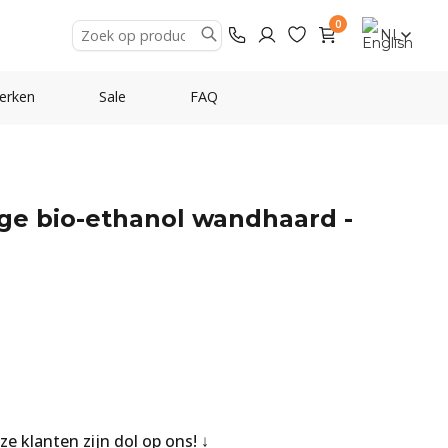
0
NL
erken
Sale
FAQ
ige bio-ethanol wandhaard -
nze klanten zijn dol op ons!