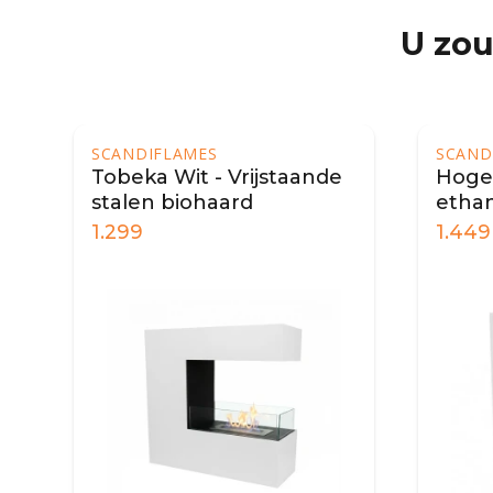
U zou
SCANDIFLAMES
SCAND
Tobeka Wit - Vrijstaande
Hoge 
stalen biohaard
ethan
1.299
1.449