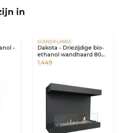
ijn in
SCANDIFLAMES
nol -
Dakota - Driezijdige bio-
ethanol wandhaard 80
cm - Zwart
1.449