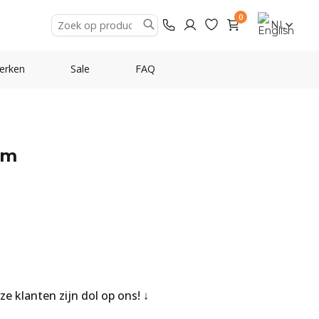
0
NL
erken
Sale
FAQ
im
nze klanten zijn dol op ons!