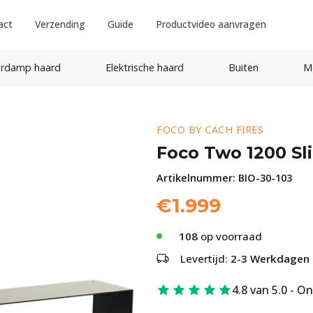
act
Verzending
Guide
Productvideo aanvragen
rdamp haard
Elektrische haard
Buiten
M
FOCO BY CACH FIRES
Foco Two 1200 Sl
Artikelnummer:
BIO-30-103
€
1.999
108
op voorraad
Levertijd:
2-3 Werkdagen
4.8 van 5.0 - O