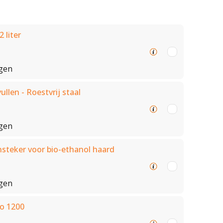
 liter
gen
ullen - Roestvrij staal
gen
nsteker voor bio-ethanol haard
gen
co 1200