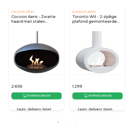
COCOON FIRES
SCANDIFLAMES
Cocoon Aeris - Zwarte
Toronto Wit - 2-zijdige
haard met stalen
plafond gemonteerde
bevestigingspaal
biohaard
2.656
1.299
IN WINKELWAGEN
IN WINKELWAGEN
{auto_delivery_time}
{auto_delivery_time}