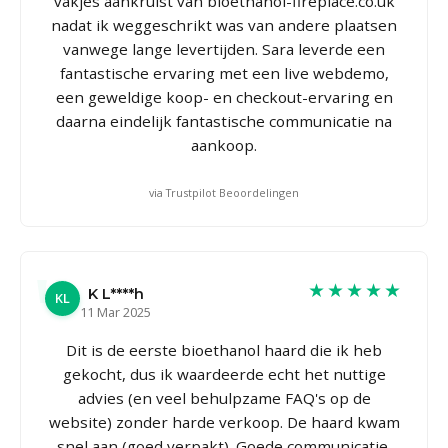
vakjes aankruist van bioethanol-fireplace.co.uk
nadat ik weggeschrikt was van andere plaatsen
vanwege lange levertijden. Sara leverde een
fantastische ervaring met een live webdemo,
een geweldige koop- en checkout-ervaring en
daarna eindelijk fantastische communicatie na
aankoop.
via Trustpilot Beoordelingen
★★★★★
K L****h
KL
11 Mar 2025
Dit is de eerste bioethanol haard die ik heb
gekocht, dus ik waardeerde echt het nuttige
advies (en veel behulpzame FAQ's op de
website) zonder harde verkoop. De haard kwam
snel aan (goed verpakt). Goede communicatie,