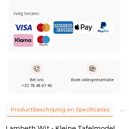
Veilig betalen:
Bel ons
Boek videopresentatie
+32 78 48 67 40
→
Productbeschrijving en Specificaties
Dow
Lambeth Wit - Kleine Tafelmodel