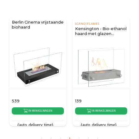
Berlin Cinema vrijstaande
SCANDIFLAMES
biohaard
Kensington - Bio-ethanol
haard met glazen
zijkanten en stalen
vuurkorf
539
139
IN WINKELWAGEN
IN WINKELWAGEN
{auto_delivery_time}
{auto_delivery_time}