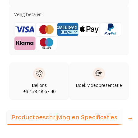
Veilig betalen:
Bel ons
Boek videopresentatie
+32 78 48 67 40
→
Productbeschrijving en Specificaties
Dow