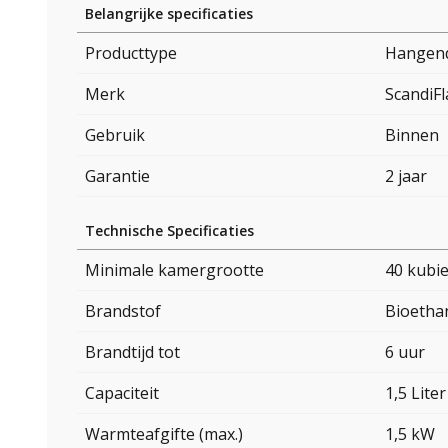
Belangrijke specificaties
Producttype
Hangend
Merk
ScandiF
Gebruik
Binnen
Garantie
2 jaar
Technische Specificaties
Minimale kamergrootte
40 kubi
Brandstof
Bioetha
Brandtijd tot
6 uur
Capaciteit
1,5 Liter
Warmteafgifte (max.)
1,5 kW