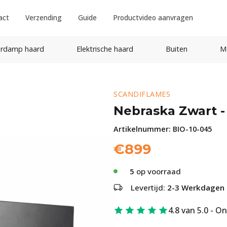
act
Verzending
Guide
Productvideo aanvragen
rdamp haard
Elektrische haard
Buiten
M
SCANDIFLAMES
Nebraska Zwart -
Artikelnummer:
BIO-10-045
€
899
5
op voorraad
Levertijd:
2-3 Werkdagen
4.8 van 5.0 - O