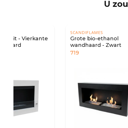
U zou
SCANDIFLAMES
SCAND
e
Grote bio-ethanol
Murus
wandhaard - Zwart
1.089
719