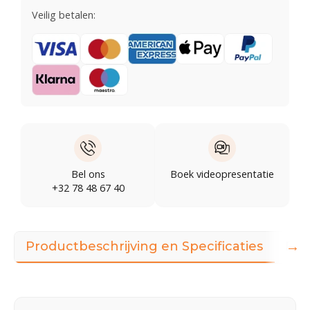
Veilig betalen:
Bel ons
Boek videopresentatie
+32 78 48 67 40
→
Productbeschrijving en Specificaties
Dow