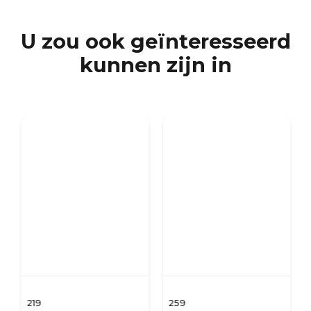
U zou ook geïnteresseerd
kunnen zijn in
SCANDIFLAMES
SCANDIFLAMES
1,5 Liter Premium Bio-
Outdoor ronde 2,5 liter
ethanol Brander - 26 cm
bio-ethanol brander -
Ø22 cm
219
259