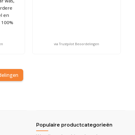
ar was,
erdere
l en
. 100%
en
via Trustpilot Beoordelingen
delingen
Populaire productcategorieën