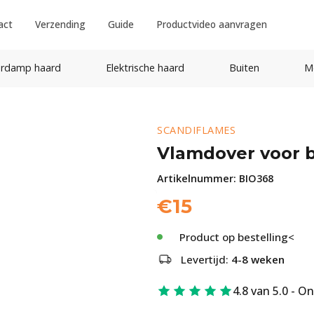
act
Verzending
Guide
Productvideo aanvragen
rdamp haard
Elektrische haard
Buiten
M
SCANDIFLAMES
Vlamdover voor b
Artikelnummer:
BIO368
€
15
Product op bestelling<
Levertijd:
4-8 weken
4.8 van 5.0 - O