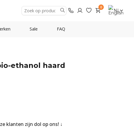
0
NL
erken
Sale
FAQ
io-ethanol haard
nze klanten zijn dol op ons!