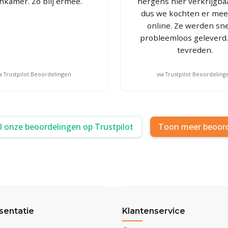
kamer. Zo blij ermee.
nergens hier verkrijgba
dus we kochten er me
online. Ze werden sne
probleemloos geleverd
tevreden.
ia Trustpilot Beoordelingen
via Trustpilot Beoordeling
al onze beoordelingen op Trustpilot
Toon meer beoor
sentatie
Klantenservice