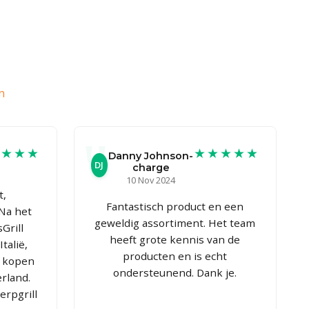
n
★★★★
★★★★★
Danny Johnson-
DJ
charge
10 Nov 2024
t,
Fantastisch product en een
 Na het
geweldig assortiment. Het team
Grill
heeft grote kennis van de
talië,
producten en is echt
w kopen
ondersteunend. Dank je.
rland.
erpgrill