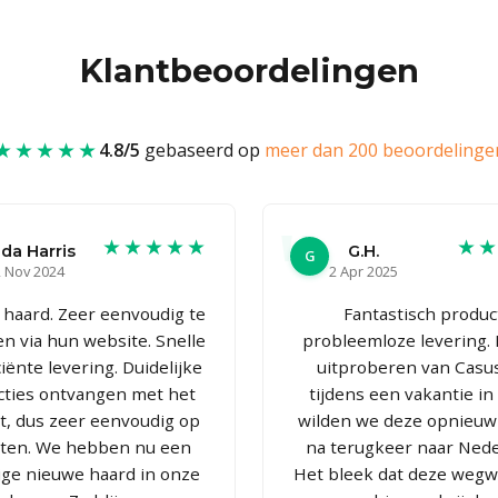
Klantbeoordelingen
★★★★★
4.8/5
gebaseerd op
meer dan 200 beoordelinge
★★★★★
★
da Harris
G.H.
G
 Nov 2024
2 Apr 2025
haard. Zeer eenvoudig te
Fantastisch produc
en via hun website. Snelle
probleemloze levering.
ciënte levering. Duidelijke
uitproberen van Casus
cties ontvangen met het
tijdens een vakantie in I
t, dus zeer eenvoudig op
wilden we deze opnieu
tten. We hebben nu een
na terugkeer naar Nede
ige nieuwe haard in onze
Het bleek dat deze wegw