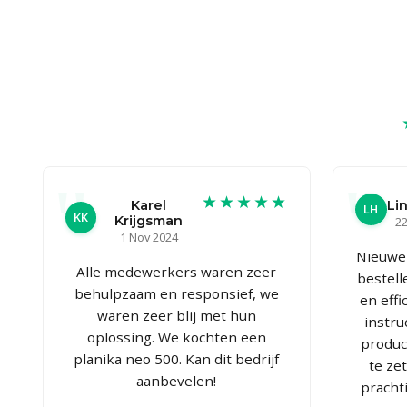
★★★★★
Karel
Lin
LH
KK
Krijgsman
22
1 Nov 2024
Nieuwe 
Alle medewerkers waren zeer
bestell
behulpzaam en responsief, we
en effi
waren zeer blij met hun
instru
oplossing. We kochten een
produc
planika neo 500. Kan dit bedrijf
te ze
aanbevelen!
pracht