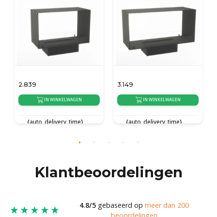
3.149
3.989
N
IN WINKELWAGEN
IN WINKELWAGEN
}
{auto_delivery_time}
{auto_delivery_time}
Klantbeoordelingen
4.8/5
gebaseerd op
meer dan 200
★★★★★
beoordelingen