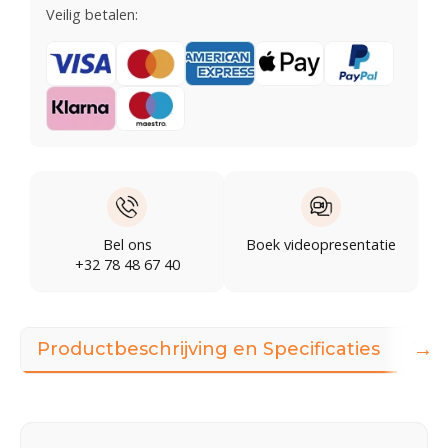
Veilig betalen:
Bel ons
Boek videopresentatie
+32 78 48 67 40
→
Productbeschrijving en Specificaties
360