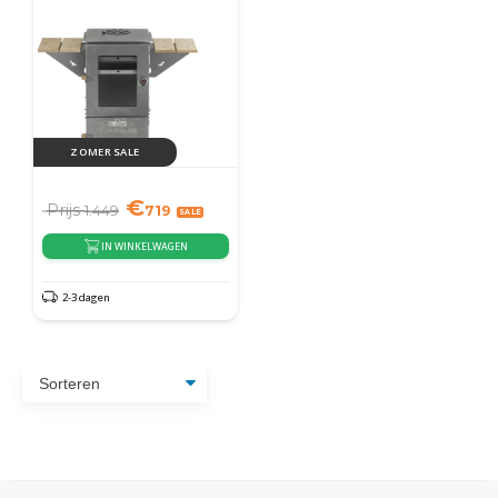
ZOMER SALE
€
Prijs
1.449
719
IN WINKELWAGEN
2-3 dagen