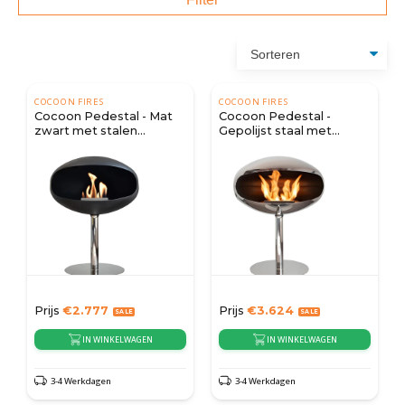
COCOON FIRES
COCOON FIRES
Cocoon Pedestal - Mat
Cocoon Pedestal -
zwart met stalen
Gepolijst staal met
voetstuk
stalen voet
Prijs
€
2.777
Prijs
€
3.624
IN WINKELWAGEN
IN WINKELWAGEN
3-4 Werkdagen
3-4 Werkdagen