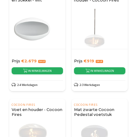
en Sokkel - Wit
houder - Cocoon Fires
Prijs
€
2.679
Prijs
€
919
IN WINKELWAGEN
IN WINKELWAGEN
2-4 Werkdagen
2-3 Werkdagen
COCOON FIRES
COCOON FIRES
Voet en houder - Cocoon
Mat zwarte Cocoon
Fires
Pedestal voetstuk