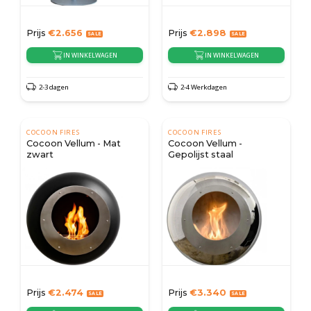
Prijs
€
2.656
Prijs
€
2.898
IN WINKELWAGEN
IN WINKELWAGEN
2-3 dagen
2-4 Werkdagen
COCOON FIRES
COCOON FIRES
Cocoon Vellum - Mat
Cocoon Vellum -
zwart
Gepolijst staal
Prijs
€
2.474
Prijs
€
3.340