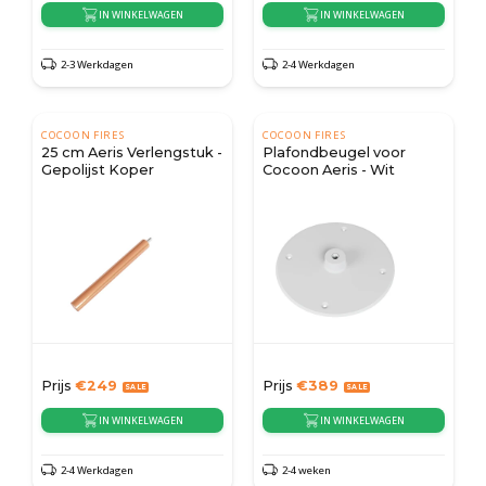
IN WINKELWAGEN
IN WINKELWAGEN
2-3 Werkdagen
2-4 Werkdagen
COCOON FIRES
COCOON FIRES
25 cm Aeris Verlengstuk -
Plafondbeugel voor
Gepolijst Koper
Cocoon Aeris - Wit
Prijs
€
249
Prijs
€
389
IN WINKELWAGEN
IN WINKELWAGEN
2-4 Werkdagen
2-4 weken