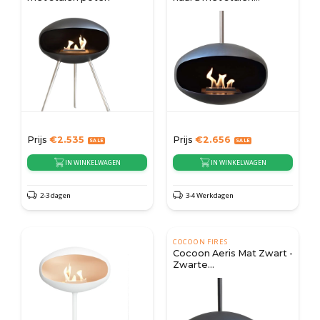
bevestigingspaal
Prijs
€
2.535
Prijs
€
2.656
IN WINKELWAGEN
IN WINKELWAGEN
2-3 dagen
3-4 Werkdagen
COCOON FIRES
Cocoon Aeris Mat Zwart -
Zwarte
Bevestigingsstaaf