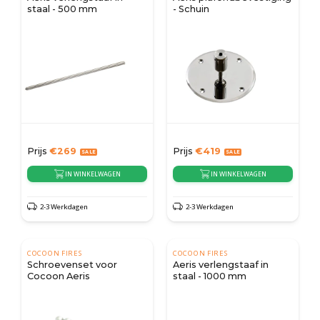
staal - 500 mm
- Schuin
Prijs
€
269
Prijs
€
419
IN WINKELWAGEN
IN WINKELWAGEN
2-3 Werkdagen
2-3 Werkdagen
COCOON FIRES
COCOON FIRES
Schroevenset voor
Aeris verlengstaaf in
Cocoon Aeris
staal - 1000 mm