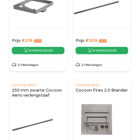
Prijs
€
219
Prijs
€
309
IN WINKELWAGEN
IN WINKELWAGEN
2-3 Werkdagen
2-3 Werkdagen
COCOON FIRES
COCOON FIRES
250 mm zwarte Cocoon
Cocoon Fires 2.0 Brander
Aeris verlengstaaf