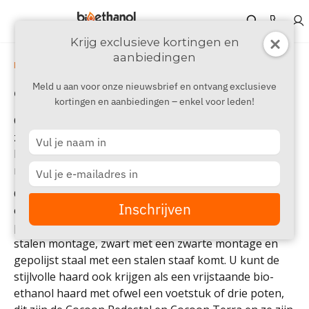
Krijg exclusieve kortingen en
aanbiedingen
›
›
Merken
A - D
Cocoon Fires
Meld u aan voor onze nieuwsbrief en ontvang exclusieve
Cocoon Fires
kortingen en aanbiedingen – enkel voor leden!
Cocoon Fires is een zeer populair haardenmerk en we
zijn erg blij dat we hun haarden in ons assortiment
Type
your
hebben. Zij produceren enkele van de mooiste en
name
Type
meest stijlvolle bio-ethanol haarden op de markt.
your
Cocoon Fires biedt een verscheidenheid aan bio-
email
Inschrijven
ethanol haarden aan, waaronder de zeer populaire
plafondhaard Cocoon Aeris die zowel in zwart met
stalen montage, zwart met een zwarte montage en
gepolijst staal met een stalen staaf komt. U kunt de
stijlvolle haard ook krijgen als een vrijstaande bio-
ethanol haard met ofwel een voetstuk of drie poten,