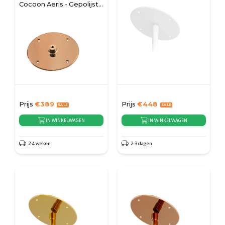
Cocoon Aeris - Gepolijst
Koper
Prijs
€
389
Prijs
€
448
IN WINKELWAGEN
IN WINKELWAGEN
2-4 weken
2-3 dagen