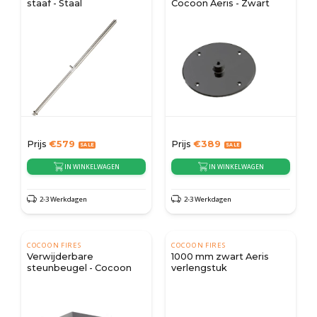
staaf - Staal
Cocoon Aeris - Zwart
Prijs
€
579
Prijs
€
389
IN WINKELWAGEN
IN WINKELWAGEN
2-3 Werkdagen
2-3 Werkdagen
COCOON FIRES
COCOON FIRES
Verwijderbare
1000 mm zwart Aeris
steunbeugel - Cocoon
verlengstuk