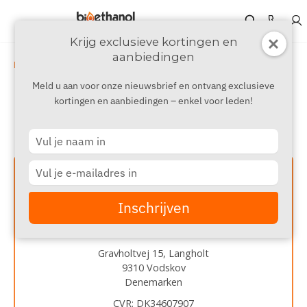
Krijg exclusieve kortingen en
aanbiedingen
›
Bioethanol-haard.be
Over ons
Meld u aan voor onze nieuwsbrief en ontvang exclusieve
Over ons
kortingen en aanbiedingen – enkel voor leden!
Type
your
name
Type
your
email
Inschrijven
Informatie
Bioethanol-haard.be
Gravholtvej 15, Langholt
9310 Vodskov
Denemarken
CVR: DK34607907