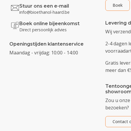
Boek
Stuur ons een e-mail
info@bioethanol-haard.be
Levering d
Boek online bijeenkomst
Direct persoonlijk advies
Wij verzen
2-4 dagen l
Openingstijden klantenservice
voorraadart
Maandag - vrijdag: 10:00 - 14:00
Gratis lever
meer dan €
Tentoonge
showroom
Zou u onze
bezoeken?
Contact o