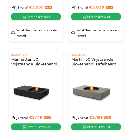
Prijs
€
3.569
Prijs
€
3.839
vanaf
vanaf
IN WINKELWAGEN
IN WINKELWAGEN
Vanaf Neem contact op voor de
Vanaf Neem contact op voor de
levertij
levertij
ECOSMART
ECOSMART
Manhattan 50
Martini 50 Vrijstaande
Vrijstaande Bio-ethanol
Bio-ethanol Tafelhaard
Tafelhaard
Prijs
€
3.119
Prijs
€
3.159
vanaf
vanaf
IN WINKELWAGEN
IN WINKELWAGEN