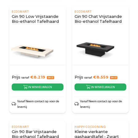
ECOSMART
ECOSMART
Gin 90 Low Vrijstaande
Gin 90 Chat Vrijstaande
Bio-ethanol Tafelhaard
Bio-ethanol Tafelhaard
Prijs
€
8.219
Prijs
€
8.559
vanaf
vanaf
IN WINKELWAGEN
IN WINKELWAGEN
Vanaf Neem contact op voor de
Vanaf Neem contact op voor de
levertij
levertij
ECOSMART
HAPPY COCOONING
Gin 90 Bar Vrijstaande
Kleine vierkante
Bio-ethanol Tafelhaard
gashaardtafel - Zwart