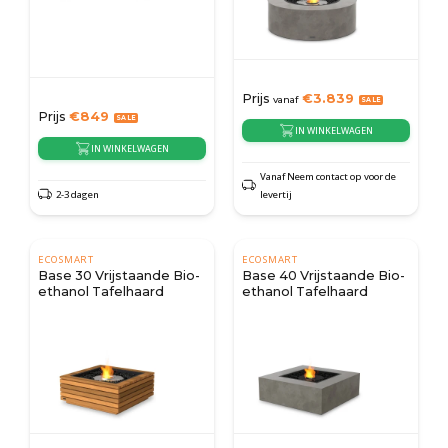
Prijs
€
3.839
vanaf
Prijs
€
849
IN WINKELWAGEN
IN WINKELWAGEN
Vanaf Neem contact op voor de
2-3 dagen
levertij
ECOSMART
ECOSMART
Base 30 Vrijstaande Bio-
Base 40 Vrijstaande Bio-
ethanol Tafelhaard
ethanol Tafelhaard