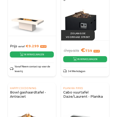
ZOLANG DE
VOORRAAD STREKT
Prijs
€
9.299
vanaf
€
Prijs
979
739
IN WINKELWAGEN
IN WINKELWAGEN
Vanaf Neem contact op voor de
levertij
3-4 Werkdagen
HAPPY COCOONING
PLANIKA FIRES
Bowl gashaardtafel -
Cabo vuurtafel
Antraciet
Daze/Laurent - Planika