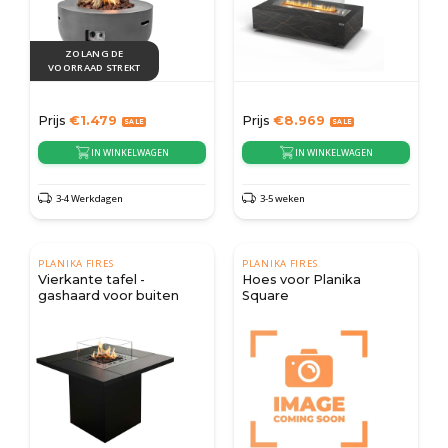
ZOLANG DE
VOORRAAD STREKT
Prijs
€
1.479
Prijs
€
8.969
IN WINKELWAGEN
IN WINKELWAGEN
3-4 Werkdagen
3-5 weken
PLANIKA FIRES
PLANIKA FIRES
Vierkante tafel -
Hoes voor Planika
gashaard voor buiten
Square