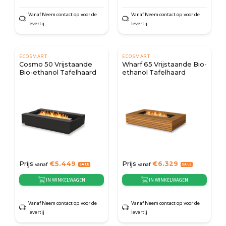
Vanaf Neem contact op voor de
Vanaf Neem contact op voor de
levertij
levertij
ECOSMART
ECOSMART
Cosmo 50 Vrijstaande
Wharf 65 Vrijstaande Bio-
Bio-ethanol Tafelhaard
ethanol Tafelhaard
Prijs
€
5.449
Prijs
€
6.329
vanaf
vanaf
IN WINKELWAGEN
IN WINKELWAGEN
Vanaf Neem contact op voor de
Vanaf Neem contact op voor de
levertij
levertij