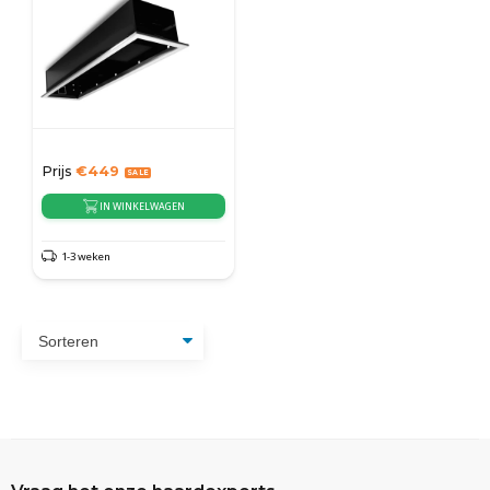
Prijs
€
449
IN WINKELWAGEN
1-3 weken