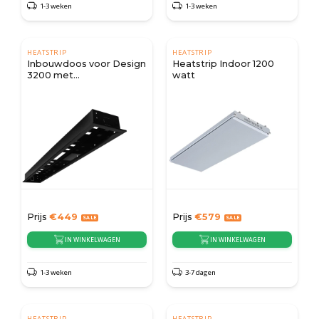
1-3 weken
1-3 weken
HEATSTRIP
HEATSTRIP
Inbouwdoos voor Design
Heatstrip Indoor 1200
3200 met
watt
afstandsbediening
Prijs
€
449
Prijs
€
579
IN WINKELWAGEN
IN WINKELWAGEN
1-3 weken
3-7 dagen
HEATSTRIP
HEATSTRIP