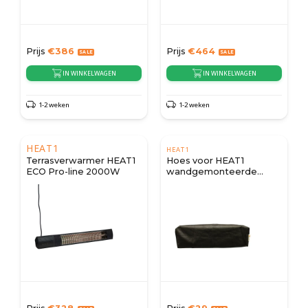
Prijs
€
386
Prijs
€
464
IN WINKELWAGEN
IN WINKELWAGEN
1-2 weken
1-2 weken
HEAT1
HEAT1
Terrasverwarmer HEAT1
Hoes voor HEAT1
ECO Pro-line 2000W
wandgemonteerde
terrasverwarmer