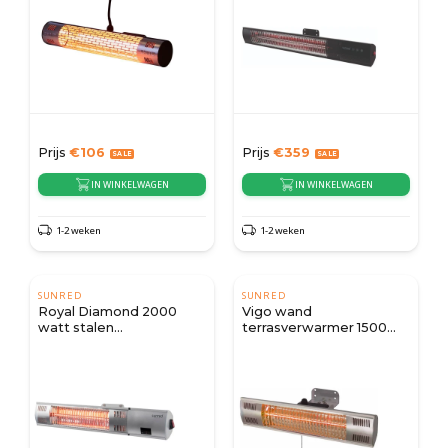
Prijs
€
106
Prijs
€
359
IN WINKELWAGEN
IN WINKELWAGEN
1-2 weken
1-2 weken
SUNRED
SUNRED
Royal Diamond 2000
Vigo wand
watt stalen
terrasverwarmer 1500
terrasverwarmer
watt