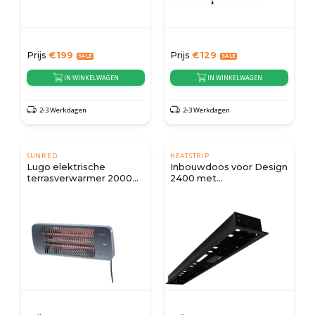
Prijs
€
199
Prijs
€
129
IN WINKELWAGEN
IN WINKELWAGEN
2-3 Werkdagen
2-3 Werkdagen
SUNRED
HEATSTRIP
Lugo elektrische
Inbouwdoos voor Design
terrasverwarmer 2000
2400 met
watt
afstandsbediening