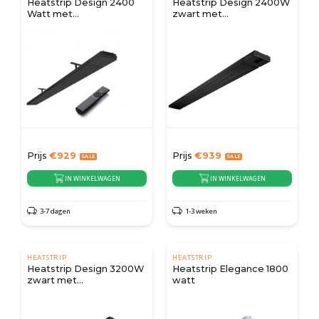
Heatstrip Design 2400
Heatstrip Design 2400W
Watt met
zwart met
afstandsbediening
afstandsbediening en
app
Prijs
€
929
Prijs
€
939
IN WINKELWAGEN
IN WINKELWAGEN
3-7 dagen
1-3 weken
HEATSTRIP
HEATSTRIP
Heatstrip Design 3200W
Heatstrip Elegance 1800
zwart met
watt
afstandsbediening en
app