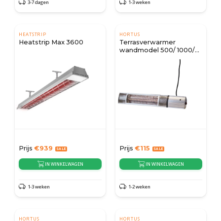
3-7 dagen
1-3 weken
HEATSTRIP
HORTUS
Heatstrip Max 3600
Terrasverwarmer
wandmodel 500/ 1000/
1500 W - Zilver
Prijs
€
939
Prijs
€
115
IN WINKELWAGEN
IN WINKELWAGEN
1-3 weken
1-2 weken
HORTUS
HORTUS