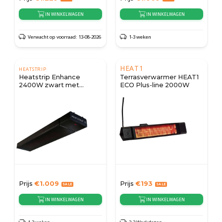
IN WINKELWAGEN
IN WINKELWAGEN
Verwacht op voorraad: 13-08-2026
1-3 weken
HEAT1
HEATSTRIP
Heatstrip Enhance
Terrasverwarmer HEAT1
2400W zwart met
ECO Plus-line 2000W
afstandsbediening en
app
Prijs
€
1.009
Prijs
€
193
IN WINKELWAGEN
IN WINKELWAGEN