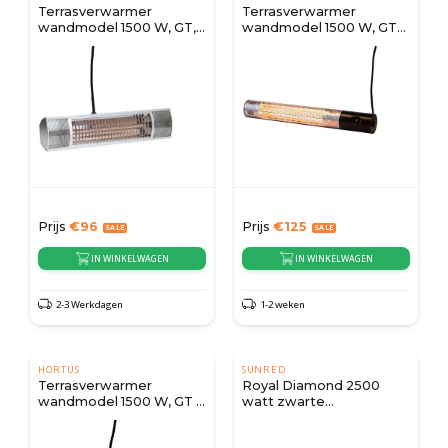
Terrasverwarmer
Terrasverwarmer
wandmodel 1500 W, GT,
wandmodel 1500 W, GT
Ø51 cm - Zilver
met afstandsbediening
Prijs
€
96
Prijs
€
125
IN WINKELWAGEN
IN WINKELWAGEN
2-3 Werkdagen
1-2 weken
HORTUS
SUNRED
Terrasverwarmer
Royal Diamond 2500
wandmodel 1500 W, GT -
watt zwarte
Zwart
terrasverwarmer