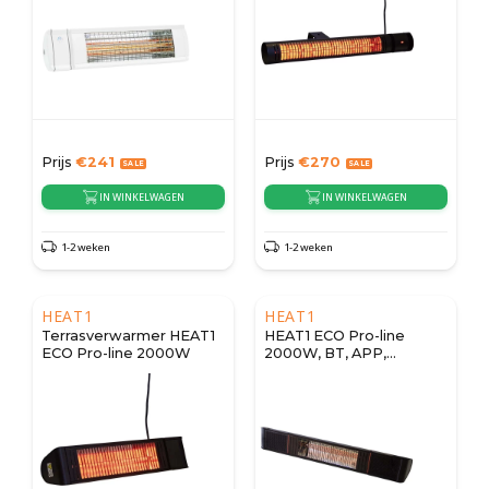
Prijs
€
241
Prijs
€
270
IN WINKELWAGEN
IN WINKELWAGEN
1-2 weken
1-2 weken
HEAT1
HEAT1
Terrasverwarmer HEAT1
HEAT1 ECO Pro-line
ECO Pro-line 2000W
2000W, BT, APP,
luidspreker