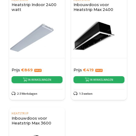
Heatstrip Indoor 2400
Inbouwdoos voor
watt
Heatstrip Max 2400
Prijs
€
869
Prijs
€
419
IN WINKELWAGEN
IN WINKELWAGEN
2-3 Werkdagen
1-3 weken
HEATSTRIP
Inbouwdoos voor
Heatstrip Max 3600