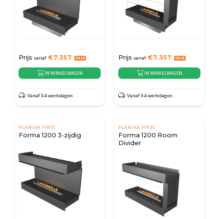
Prijs
€
7.357
Prijs
€
7.357
vanaf
vanaf
IN WINKELWAGEN
IN WINKELWAGEN
Vanaf 3-4 werkdagen
Vanaf 3-4 werkdagen
PLANIKA FIRES
PLANIKA FIRES
Forma 1200 3-zijdig
Forma 1200 Room
Divider