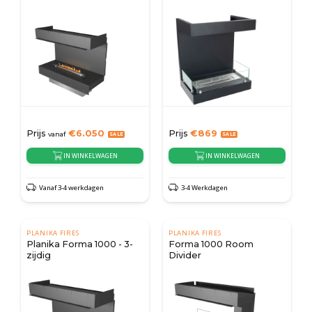
- 53 cm
Prijs
€
6.050
Prijs
€
869
vanaf
IN WINKELWAGEN
IN WINKELWAGEN
Vanaf 3-4 werkdagen
3-4 Werkdagen
PLANIKA FIRES
PLANIKA FIRES
Planika Forma 1000 - 3-
Forma 1000 Room
zijdig
Divider