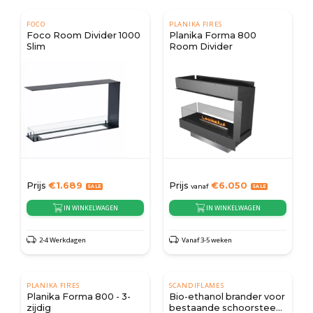
FOCO
PLANIKA FIRES
Foco Room Divider 1000
Planika Forma 800
Slim
Room Divider
Prijs
€
1.689
Prijs
€
6.050
vanaf
IN WINKELWAGEN
IN WINKELWAGEN
2-4 Werkdagen
Vanaf 3-5 weken
PLANIKA FIRES
SCANDIFLAMES
Planika Forma 800 - 3-
Bio-ethanol brander voor
zijdig
bestaande schoorsteen