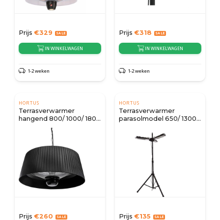
Prijs
€
329
Prijs
€
318
IN WINKELWAGEN
IN WINKELWAGEN
1-2 weken
1-2 weken
HORTUS
HORTUS
Terrasverwarmer
Terrasverwarmer
hangend 800/ 1000/ 1800
parasolmodel 650/ 1300/
W - Ø60 cm
2000 W
Prijs
€
260
Prijs
€
135