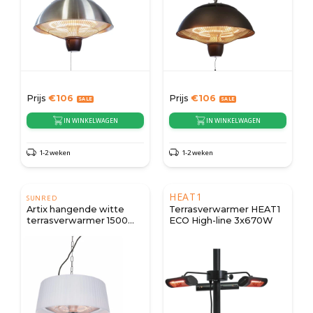
Prijs
€
106
Prijs
€
106
IN WINKELWAGEN
IN WINKELWAGEN
1-2 weken
1-2 weken
HEAT1
SUNRED
Artix hangende witte
Terrasverwarmer HEAT1
terrasverwarmer 1500
ECO High-line 3x670W
watt