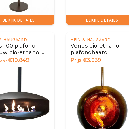
BEKIJK DETAILS
BEKIJK DETAILS
 & HAUGAARD
HEIN & HAUGAARD
s-100 plafond
Venus bio-ethanol
uw bio-ethanol
plafondhaard
d
€
10.849
Prijs
€
3.039
vanaf