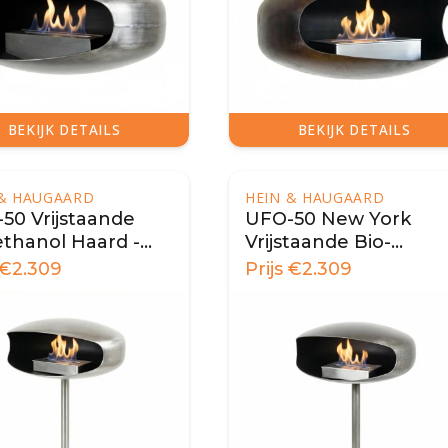
BEKIJK DETAILS
BEKIJK DETAILS
 & HAUGAARD
HEIN & HAUGAARD
50 Vrijstaande
UFO-50 New York
ethanol Haard -
Vrijstaande Bio-
l
ethanol Haard - Staal
€
2.309
Prijs
€
2.309