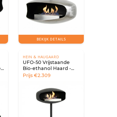
BEKIJK DETAILS
HEIN & HAUGAARD
UFO-50 Vrijstaande
e
Bio-ethanol Haard -
Zwart
Prijs
€
2.309