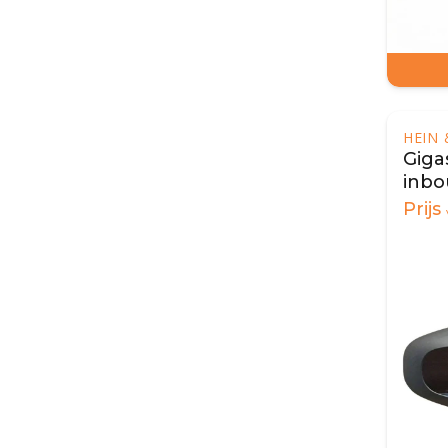
HEIN
Giga
inbo
haar
Prijs