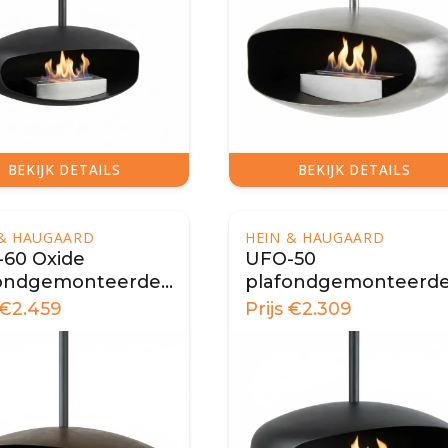
BEKIJK DETAILS
BEKIJK DETAILS
 & HAUGAARD
HEIN & HAUGAARD
60 Oxide
UFO-50
fondgemonteerde
plafondgemonteerd
aard
biohaard - Zwart
€
2.459
Prijs
€
2.309