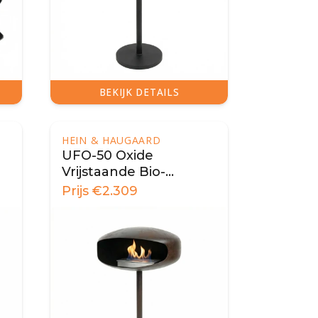
BEKIJK DETAILS
HEIN & HAUGAARD
UFO-50 Oxide
Vrijstaande Bio-
ethanol Haard -
Prijs
€
2.309
Karamel