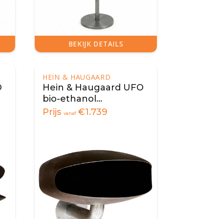
BEKIJK DETAILS
HEIN & HAUGAARD
O
Hein & Haugaard UFO
bio-ethanol
wandhaard
Prijs
€
1.739
vanaf