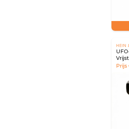
HEIN
UFO-
Vrij
etha
Prijs
Kara