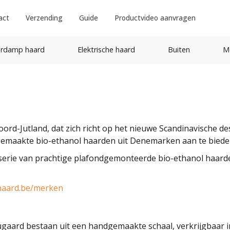
act
Verzending
Guide
Productvideo aanvragen
rdamp haard
Elektrische haard
Buiten
M
oord-Jutland, dat zich richt op het nieuwe Scandinavische d
maakte bio-ethanol haarden uit Denemarken aan te biede
serie van prachtige plafondgemonteerde bio-ethanol haarde
haard.be/merken
rd bestaan uit een handgemaakte schaal, verkrijgbaar in v