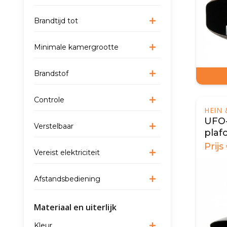
Brandtijd tot
Minimale kamergrootte
Brandstof
Controle
HEIN
UFO-
Verstelbaar
pla
bioh
Prijs
Vereist elektriciteit
Afstandsbediening
Materiaal en uiterlijk
Kleur