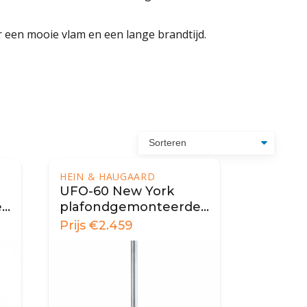
r een mooie vlam en een lange brandtijd.
HEIN & HAUGAARD
UFO-60 New York
e
plafondgemonteerde
biohaard
Prijs
€
2.459