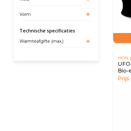
Vorm
Technische specificaties
Warmteafgifte (max.)
HEIN
UFO-
Bio-
Staa
Prijs