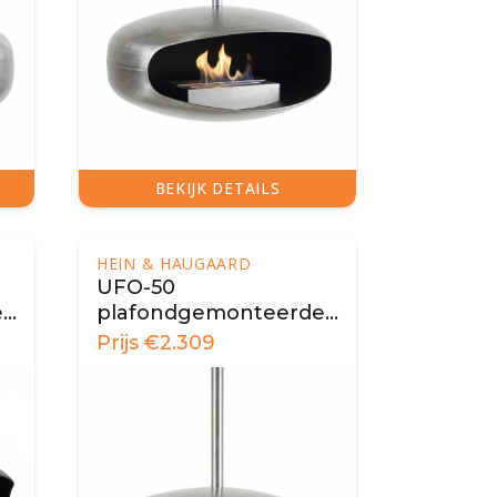
BEKIJK DETAILS
HEIN & HAUGAARD
UFO-50
e
plafondgemonteerde
biohaard - Staal
Prijs
€
2.309