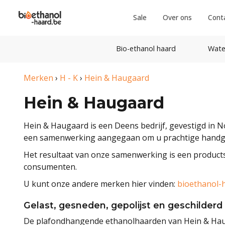
Sale
Over ons
Cont
Bio-ethanol haard
Wate
Merken
›
H - K
›
Hein & Haugaard
Hein & Haugaard
Hein & Haugaard is een Deens bedrijf, gevestigd in N
een samenwerking aangegaan om u prachtige handge
Het resultaat van onze samenwerking is een product
consumenten.
U kunt onze andere merken hier vinden:
bioethanol-
Gelast, gesneden, gepolijst en geschilderd
De plafondhangende ethanolhaarden van Hein & Haugaa