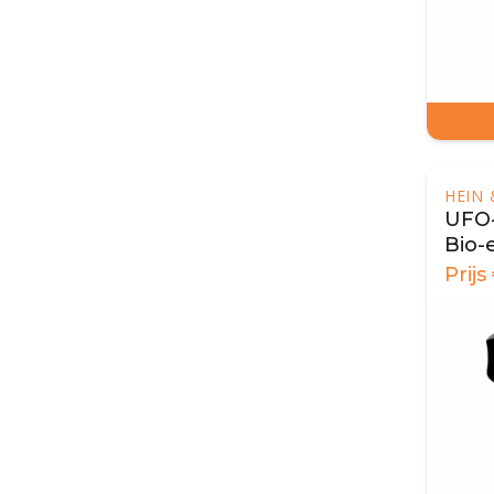
HEIN
UFO-
Bio-
Zwar
Prijs