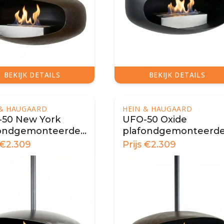
BEKIJK DETAILS
BEKIJK DETAILS
 & HAUGAARD
HEIN & HAUGAARD
50 New York
UFO-50 Oxide
fondgemonteerde
plafondgemonteerd
aard
biohaard
€
2.309
Prijs
€
2.309