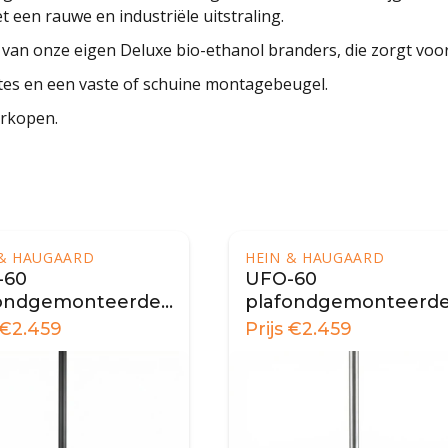
t een rauwe en industriële uitstraling.
n van onze eigen Deluxe bio-ethanol branders, die zorgt voo
gtes en een vaste of schuine montagebeugel.
erkopen.
 & HAUGAARD
HEIN & HAUGAARD
-60
UFO-60
fondgemonteerde
plafondgemonteerd
aard - Zwart
biohaard - Staal
€
2.459
Prijs
€
2.459