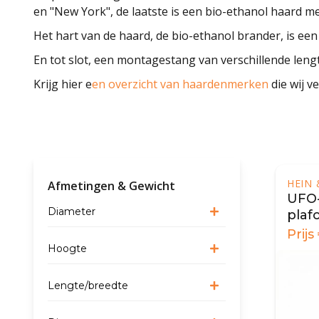
en "New York", de laatste is een bio-ethanol haard me
Het hart van de haard, de bio-ethanol brander, is ee
En tot slot, een montagestang van verschillende len
Krijg hier e
en overzicht van haardenmerken
die wij v
HEIN
Afmetingen & Gewicht
UFO
Diameter
pla
bioh
Prijs
Hoogte
Lengte/breedte