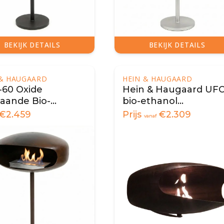
BEKIJK DETAILS
BEKIJK DETAILS
 & HAUGAARD
HEIN & HAUGAARD
60 Oxide
Hein & Haugaard UF
staande Bio-
bio-ethanol
nol Haard -
wandhaard
€
2.459
Prijs
€
2.309
vanaf
mel