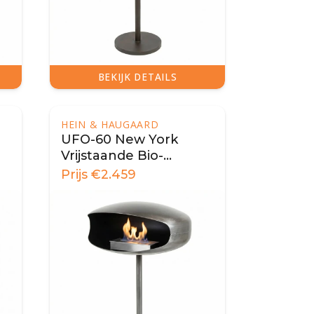
BEKIJK DETAILS
HEIN & HAUGAARD
UFO-60 New York
Vrijstaande Bio-
ethanol Haard - Staal
Prijs
€
2.459