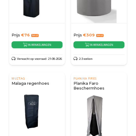
Prijs
€
76
Prijs
€
309
IN WINKELWAGEN
IN WINKELWAGEN
Verwacht op voorraad: 21-08-2026
2-3 weken
MUZTAG
PLANIKA FIRES
Malaga regenhoes
Planika Faro
Beschermhoes