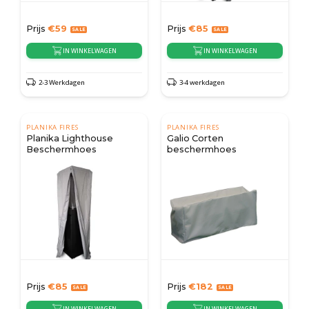
Prijs
€
59
Prijs
€
85
IN WINKELWAGEN
IN WINKELWAGEN
2-3 Werkdagen
3-4 werkdagen
PLANIKA FIRES
PLANIKA FIRES
Planika Lighthouse
Galio Corten
Beschermhoes
beschermhoes
Prijs
€
85
Prijs
€
182
IN WINKELWAGEN
IN WINKELWAGEN