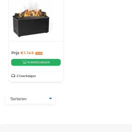
Prijs
€
1.149
IN WINKELWAGEN
2-3 werkdagen