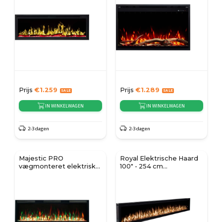
Prijs
€
1.259
Prijs
€
1.289
IN WINKELWAGEN
IN WINKELWAGEN
2-3 dagen
2-3 dagen
Majestic PRO
Royal Elektrische Haard
vægmonteret elektrisk
100" - 254 cm
pejs 50" (127 cm)
Muurbevestigde Haard