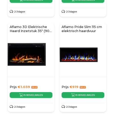
2-3 dagen
2-3 dagen
Aflamo 3D Elektrische
Aflamo Pride Slim 115 cm
Haard Inzetstuk 35" (90
elektrisch haardvuur
cm)
Prijs
€
1.039
Prijs
€
919
IN WINKELWAGEN
IN WINKELWAGEN
2-3 dagen
2-3 dagen