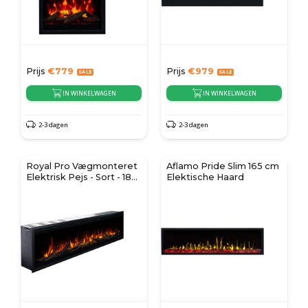
Prijs
€
779
Prijs
€
979
IN WINKELWAGEN
IN WINKELWAGEN
2-3 dagen
2-3 dagen
Royal Pro Vægmonteret
Aflamo Pride Slim 165 cm
Elektrisk Pejs - Sort - 180
Elektische Haard
cm