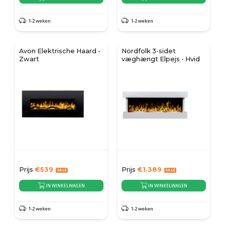
1-2 weken
1-2 weken
Avon Elektrische Haard -
Nordfolk 3-sidet
Zwart
væghængt Elpejs - Hvid
Prijs
€
539
Prijs
€
1.389
IN WINKELWAGEN
IN WINKELWAGEN
1-2 weken
1-2 weken