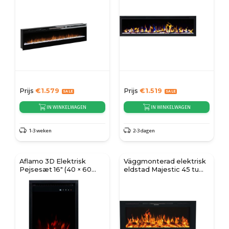
Prijs
€
1.579
Prijs
€
1.519
IN WINKELWAGEN
IN WINKELWAGEN
1-3 weken
2-3 dagen
Aflamo 3D Elektrisk
Väggmonterad elektrisk
Pejsesæt 16" (40 × 60
eldstad Majestic 45 tum
cm)
(114 cm)