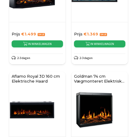
Prijs
€
1.499
Prijs
€
1.369
IN WINKELWAGEN
IN WINKELWAGEN
2-3 dagen
2-3 dagen
Aflamo Royal 3D 160 cm
Goldman 74 cm
Elektrische Haard
Vægmonteret Elektrisk
Pejs - Sort