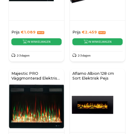
Prijs
€
1.089
Prijs
€
2.459
IN WINKELWAGEN
IN WINKELWAGEN
2-3 dagen
2-3 dagen
Majestic PRO
Aflamo Albion 128 cm
Väggmonterad Elektrisk
Sort Elektrisk Pejs
Kamin 72" (183 cm)