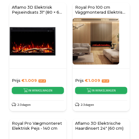
Aflamo 3D Elektrisk
Royal Pro 100 cm
Pejseindsats 31" (80 × 60
Väggmonterad Elektrisk
cm)
Öppen Spis - Svart
Prijs
€
1.009
Prijs
€
1.009
IN WINKELWAGEN
IN WINKELWAGEN
2-3 dagen
2-3 dagen
Royal Pro Vægmonteret
Aflamo 3D Elektrische
Elektrisk Pejs - 140 cm
Haardinsert 24" (60 cm)