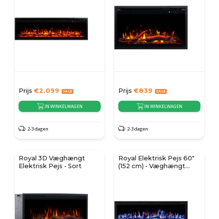
Prijs
€
2.099
Prijs
€
839
IN WINKELWAGEN
IN WINKELWAGEN
2-3 dagen
2-3 dagen
Royal 3D Væghængt
Royal Elektrisk Pejs 60"
Elektrisk Pejs - Sort
(152 cm) - Væghængt
Pejs