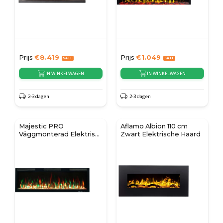
Prijs
€
8.419
Prijs
€
1.049
IN WINKELWAGEN
IN WINKELWAGEN
2-3 dagen
2-3 dagen
Majestic PRO
Aflamo Albion 110 cm
Väggmonterad Elektrisk
Zwart Elektrische Haard
Eldstad 60" (152 cm)