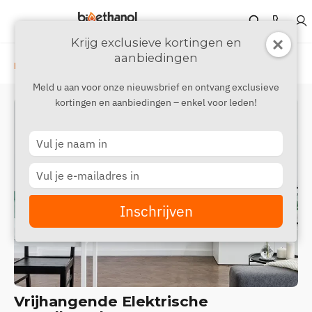
Krijg exclusieve kortingen en
aanbiedingen
›
›
Elektrische haard
Wand
Vrijhangende Haard
Meld u aan voor onze nieuwsbrief en ontvang exclusieve
kortingen en aanbiedingen – enkel voor leden!
Type
your
name
Type
your
email
Inschrijven
Vrijhangende Elektrische