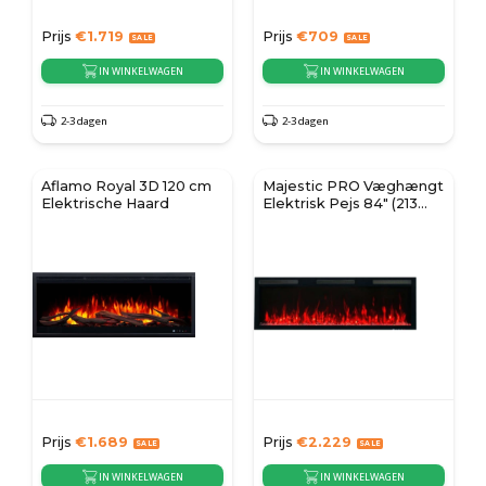
Prijs
€
1.719
Prijs
€
709
IN WINKELWAGEN
IN WINKELWAGEN
2-3 dagen
2-3 dagen
Aflamo Royal 3D 120 cm
Majestic PRO Væghængt
Elektrische Haard
Elektrisk Pejs 84" (213
cm)
Prijs
€
1.689
Prijs
€
2.229
IN WINKELWAGEN
IN WINKELWAGEN