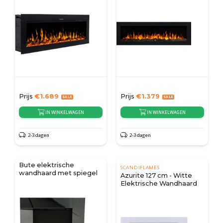
Prijs
€
1.689
Prijs
€
1.379
IN WINKELWAGEN
IN WINKELWAGEN
2-3 dagen
2-3 dagen
Bute elektrische
SCANDIFLAMES
wandhaard met spiegel
Azurite 127 cm - Witte
Elektrische Wandhaard