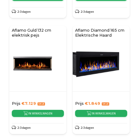
2-3 dagen
2-3 dagen
Aflamo Guld 132 cm
Aflamo Diamond 165 cm
elektrisk pejs
Elektrische Haard
Prijs
€
7.129
Prijs
€
1.849
IN WINKELWAGEN
IN WINKELWAGEN
2-3 dagen
2-3 dagen