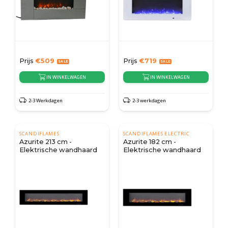
Prijs
€
509
Prijs
€
719
IN WINKELWAGEN
IN WINKELWAGEN
2-3 Werkdagen
2-3 werkdagen
SCANDIFLAMES
SCANDIFLAMES ELECTRIC
Azurite 213 cm -
Azurite 182 cm -
Elektrische wandhaard
Elektrische wandhaard