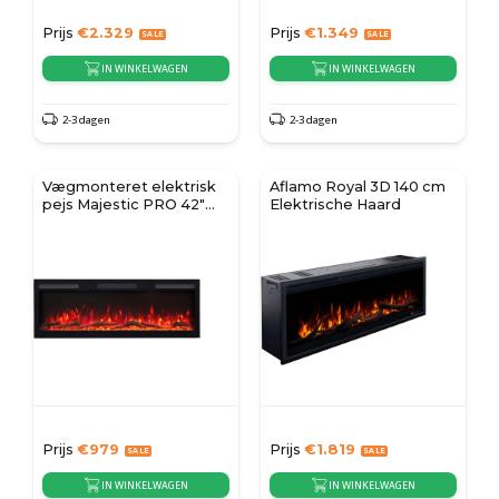
Prijs
€
2.329
Prijs
€
1.349
IN WINKELWAGEN
IN WINKELWAGEN
2-3 dagen
2-3 dagen
Vægmonteret elektrisk
Aflamo Royal 3D 140 cm
pejs Majestic PRO 42"
Elektrische Haard
(107 cm)
Prijs
€
979
Prijs
€
1.819
IN WINKELWAGEN
IN WINKELWAGEN