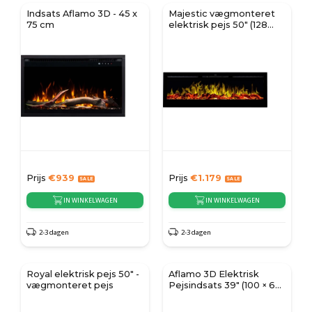
Indsats Aflamo 3D - 45 x
Majestic vægmonteret
75 cm
elektrisk pejs 50" (128
cm)
Prijs
€
939
Prijs
€
1.179
IN WINKELWAGEN
IN WINKELWAGEN
2-3 dagen
2-3 dagen
Royal elektrisk pejs 50" -
Aflamo 3D Elektrisk
vægmonteret pejs
Pejsindsats 39" (100 × 60
cm)