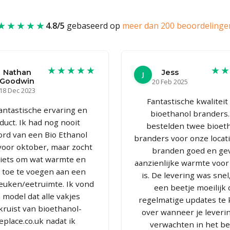
★★★★★
4.8/5
gebaseerd op
meer dan 200 beoordelinge
★★★★★
★
Nathan
Jess
J
Goodwin
20 Feb 2025
18 Dec 2023
Fantastische kwaliteit
antastische ervaring en
bioethanol branders
duct. Ik had nog nooit
bestelden twee bioet
rd van een Bio Ethanol
branders voor onze locati
voor oktober, maar zocht
branden goed en ge
 iets om wat warmte en
aanzienlijke warmte voor
r toe te voegen aan een
is. De levering was snel
euken/eetruimte. Ik vond
een beetje moeilijk
 model dat alle vakjes
regelmatige updates te 
kruist van bioethanol-
over wanneer je leveri
replace.co.uk nadat ik
verwachten in het be