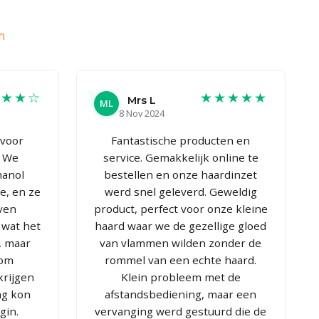
n
★★★☆
★★★★★
Mrs L
ML
8 Nov 2024
 voor
Fantastische producten en
. We
service. Gemakkelijk online te
hanol
bestellen en onze haardinzet
e, en ze
werd snel geleverd. Geweldig
ven
product, perfect voor onze kleine
 wat het
haard waar we de gezellige gloed
, maar
van vlammen wilden zonder de
 om
rommel van een echte haard.
krijgen
Klein probleem met de
ng kon
afstandsbediening, maar een
gin.
vervanging werd gestuurd die de