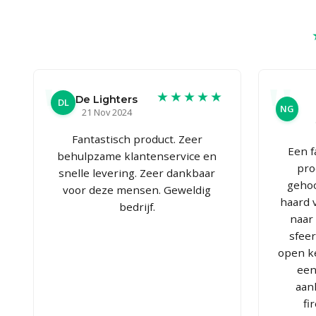
★★★★★
De Lighters
DL
NG
21 Nov 2024
Fantastisch product. Zeer
Een f
behulpzame klantenservice en
pro
snelle levering. Zeer dankbaar
gehoo
voor deze mensen. Geweldig
haard 
bedrijf.
naar
sfee
open k
een
aan
fi