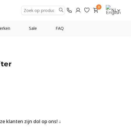
0
NL
erken
Sale
FAQ
iter
nze klanten zijn dol op ons!