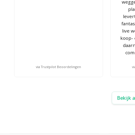
wegge
pl
lever
fanta
live 
koop- 
daarn
com
via Trustpilot Beoordelingen
v
Bekijk 