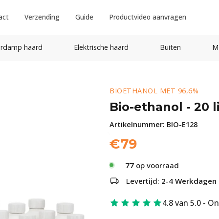
act
Verzending
Guide
Productvideo aanvragen
rdamp haard
Elektrische haard
Buiten
M
BIOETHANOL MET 96,6%
Bio-ethanol - 20 l
Artikelnummer:
BIO-E128
€
79
77
op voorraad
Levertijd:
2-4 Werkdagen
4.8 van 5.0 - O