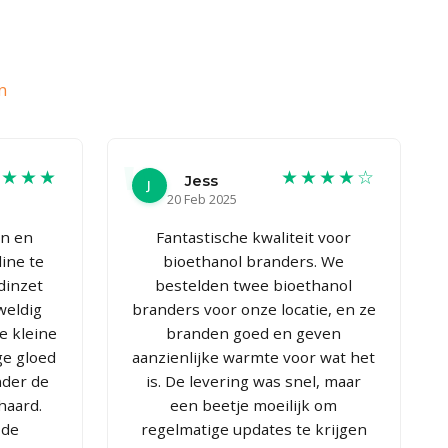
n
★★★★
★★★★☆
Jess
J
20 Feb 2025
en en
Fantastische kwaliteit voor
line te
bioethanol branders. We
dinzet
bestelden twee bioethanol
weldig
branders voor onze locatie, en ze
e kleine
branden goed en geven
ge gloed
aanzienlijke warmte voor wat het
nder de
is. De levering was snel, maar
haard.
een beetje moeilijk om
 de
regelmatige updates te krijgen