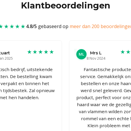
Klantbeoordelingen
★★★★★
4.8/5
gebaseerd op
meer dan 200 beoordelinge
★★★★★
★
tuart
Mrs L
ML
Jan 2025
8 Nov 2024
isch bedrijf, uitstekende
Fantastische product
ten. De bestelling kwam
service. Gemakkelijk on
 verpakt en binnen het
bestellen en onze haar
 tijdsbestek. Zal opnieuw
werd snel geleverd. Ge
met hen handelen.
product, perfect voor onz
haard waar we de gezelli
van vlammen wilden zo
rommel van een echte 
Klein probleem met