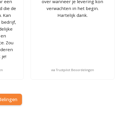
ar een
over wanneer je levering kon
d die de
verwachten in het begin.
. Kan
Hartelijk dank.
 bedrijf,
delijke
g en
ce. Zou
nderen
 je!
en
via Trustpilot Beoordelingen
delingen