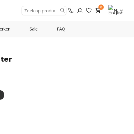
0
NL
erken
Sale
FAQ
iter