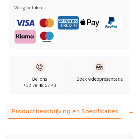
Veilig betalen:
Bel ons
Boek videopresentatie
+32 78 48 67 40
→
Productbeschrijving en Specificaties
Dow