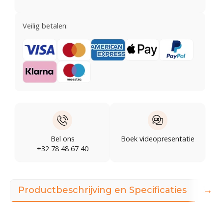
Veilig betalen:
Bel ons
Boek videopresentatie
+32 78 48 67 40
→
Productbeschrijving en Specificaties
360