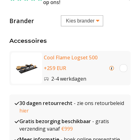
op ons!
Brander
Accessoires
Cool Flame Logset 500
+259 EUR
2-4 werkdagen
30 dagen retourrecht
- zie ons retourbeleid
hier
Gratis bezorging beschikbaar
- gratis
verzending vanaf
€999
Meer informatie
- boek online presentatie