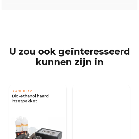
U zou ook geïnteresseerd
kunnen zijn in
SCANDIFLAMES
l
Bio-ethanol haard
inzetpakket