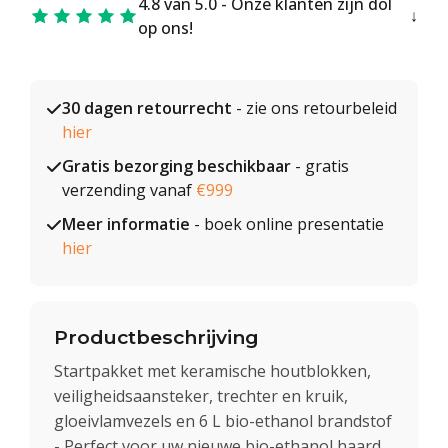
4.8 van 5.0 - Onze klanten zijn dol
op ons!
30 dagen retourrecht
- zie ons retourbeleid
hier
Gratis bezorging beschikbaar
- gratis
verzending vanaf
€999
Meer informatie
- boek online presentatie
hier
Productbeschrijving
Startpakket met keramische houtblokken,
veiligheidsaansteker, trechter en kruik,
gloeivlamvezels en 6 L bio-ethanol brandstof
- Perfect voor uw nieuwe bio-ethanol haard.