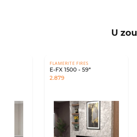
U zou
FLAMERITE FIRES
FLAMER
E-FX 1500 - 59"
E-FX 
2.879
3.329