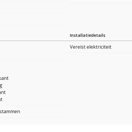
Installatiedetails
Vereist elektriciteit
kant
ig
ant
t
 stammen