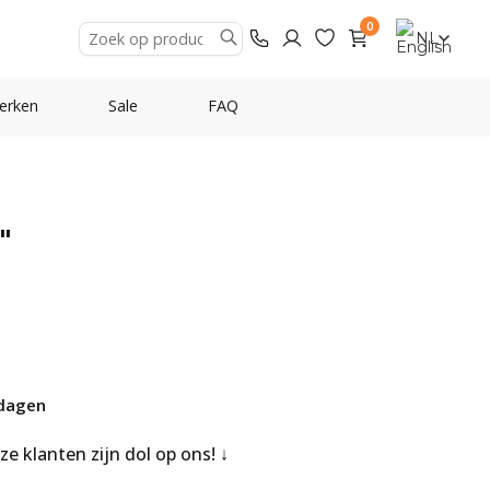
0
NL
erken
Sale
FAQ
"
dagen
nze klanten zijn dol op ons!