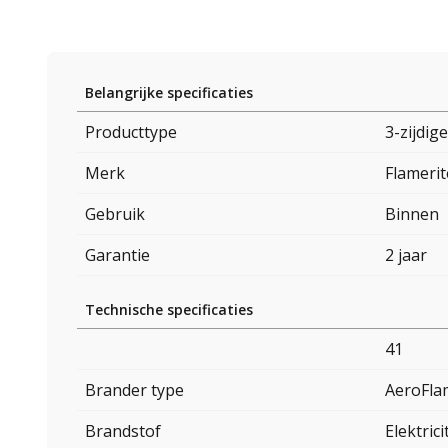
Belangrijke specificaties
Producttype
3-zijdig
Merk
Flamerit
Gebruik
Binnen
Garantie
2 jaar
Technische specificaties
41
Brander type
AeroFla
Brandstof
Elektrici