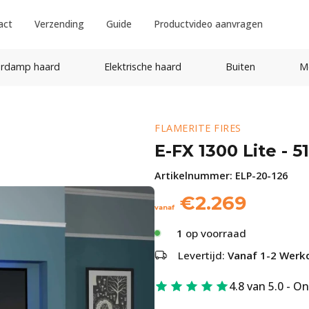
act
Verzending
Guide
Productvideo aanvragen
rdamp haard
Elektrische haard
Buiten
M
FLAMERITE FIRES
E-FX 1300 Lite - 51
Artikelnummer:
ELP-20-126
€
2.269
vanaf
1
op voorraad
Levertijd:
Vanaf 1-2 Werk
4.8 van 5.0 - O