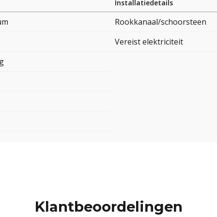
Installatiedetails
um
Rookkanaal/schoorsteen
Vereist elektriciteit
ig
Klantbeoordelingen