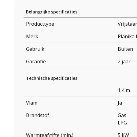
Belangrijke specificaties
Producttype
Vrijstaa
Merk
Planika 
Gebruik
Buiten
Garantie
2 jaar
Technische specificaties
1,4 m
Vlam
Ja
Brandstof
Gas
LPG
Warmteafgifte (min.)
5 kW