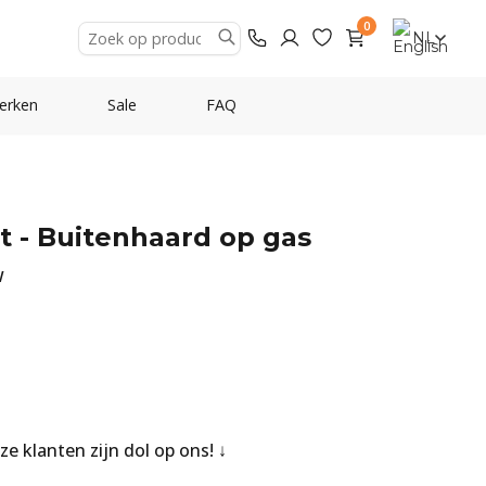
0
NL
erken
Sale
FAQ
t - Buitenhaard op gas
W
nze klanten zijn dol op ons!