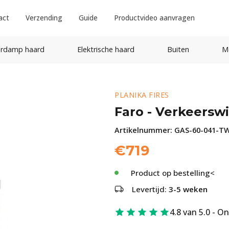
act
Verzending
Guide
Productvideo aanvragen
rdamp haard
Elektrische haard
Buiten
M
PLANIKA FIRES
Faro - Verkeerswi
Artikelnummer:
GAS-60-041-T
€
719
Product op bestelling<
Levertijd:
3-5 weken
4.8 van 5.0 - O