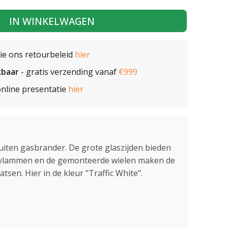
IN WINKELWAGEN
zie ons retourbeleid
hier
kbaar
- gratis verzending vanaf
€999
nline presentatie
hier
uiten gasbrander. De grote glaszijden bieden
e vlammen en de gemonteerde wielen maken de
tsen. Hier in de kleur "Traffic White".