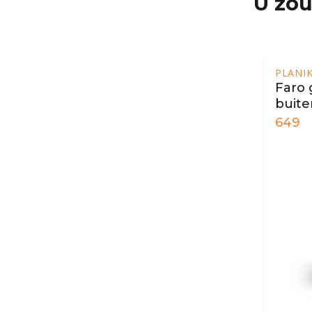
U zou
PLANIK
Faro 
buite
649