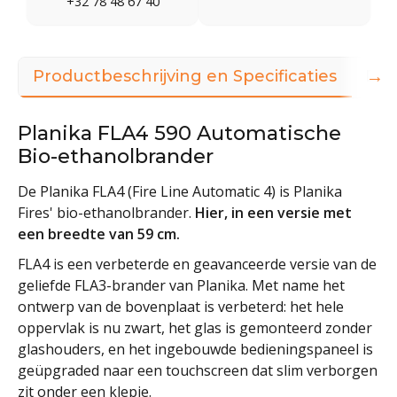
+32 78 48 67 40
→
Productbeschrijving en Specificaties
Dow
Planika FLA4 590 Automatische
Bio-ethanolbrander
De Planika FLA4 (Fire Line Automatic 4) is Planika
Fires' bio-ethanolbrander.
Hier, in een versie met
een breedte van 59 cm.
FLA4 is een verbeterde en geavanceerde versie van de
geliefde FLA3-brander van Planika. Met name het
ontwerp van de bovenplaat is verbeterd: het hele
oppervlak is nu zwart, het glas is gemonteerd zonder
glashouders, en het ingebouwde bedieningspaneel is
geüpgraded naar een touchscreen dat slim verborgen
zit onder een klepje.