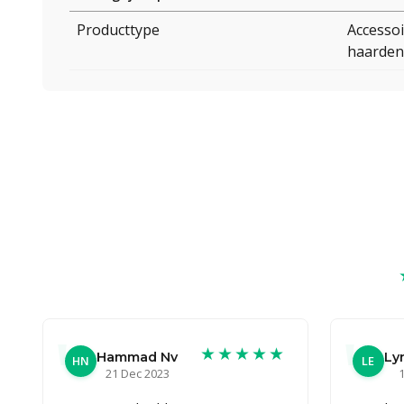
Producttype
Accessoi
haarden
★★★★★
Hammad Nv
Ly
HN
LE
21 Dec 2023
1