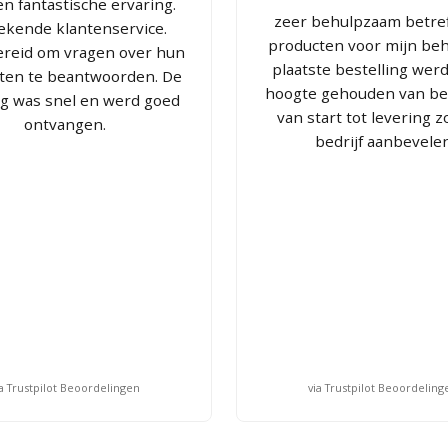
n fantastische ervaring.
zeer behulpzaam betre
tekende klantenservice.
producten voor mijn be
bereid om vragen over hun
plaatste bestelling wer
ten te beantwoorden. De
hoogte gehouden van bes
ng was snel en werd goed
van start tot levering z
ontvangen.
bedrijf aanbevele
ia Trustpilot Beoordelingen
via Trustpilot Beoordeling