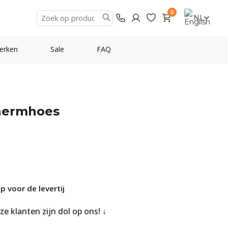
0
NL
erken
Sale
FAQ
hermhoes
 voor de levertij
nze klanten zijn dol op ons!