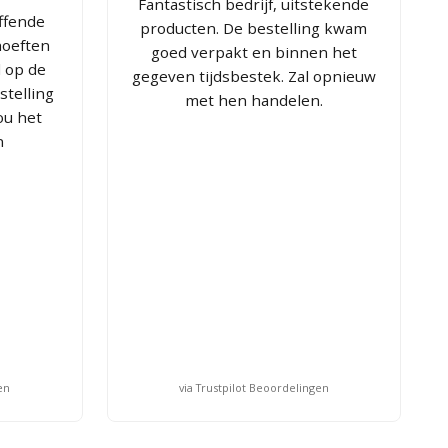
Fantastisch bedrijf, uitstekende
ffende
producten. De bestelling kwam
hoeften
goed verpakt en binnen het
d op de
gegeven tijdsbestek. Zal opnieuw
telling
met hen handelen.
ou het
n
en
via Trustpilot Beoordelingen