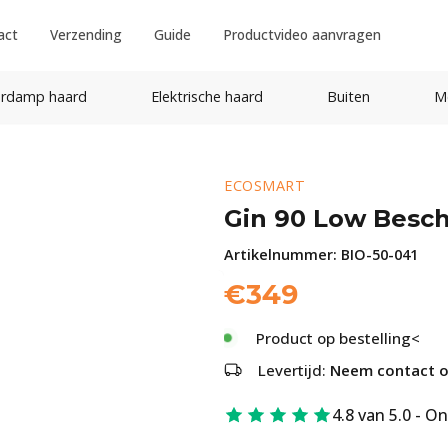
act
Verzending
Guide
Productvideo aanvragen
rdamp haard
Elektrische haard
Buiten
M
ECOSMART
Gin 90 Low Besc
Artikelnummer:
BIO-50-041
€
349
Product op bestelling<
Levertijd:
Neem contact op
4.8 van 5.0 - O