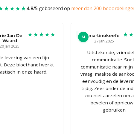
★★★★★
4.8/5
gebaseerd op
meer dan 200 beoordelinge
★★★★★
★
rie Jan De
martinokeefe
M
Waard
27 Jan 2025
20 Jan 2025
Uitstekende, vriendel
le levering van een fijn
communicatie. Snel
t. Deze bioethanol werkt
communicatie naar mijn
tastisch in onze haard.
vraag, maakte de aanko
eenvoudig en de leveri
tijdig. Zeer onder de in
zou niet aarzelen om a
bevelen of opnieuw
gebruiken.