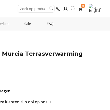
0
NL
erken
Sale
FAQ
g Murcia Terrasverwarming
dagen
nze klanten zijn dol op ons!