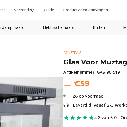
act
Verzending
Guide
Productvideo aanvragen
rdamp haard
Elektrische haard
Buiten
M
MUZTAG
Glas Voor Muzta
Artikelnummer:
GAS-90-519
€
59
vanaf
26
op voorraad
Levertijd:
Vanaf 2-3 Werk
4.8 van 5.0 - O