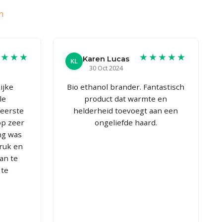
n
★★★★
★★★★★
Karen Lucas
KL
30 Oct 2024
ijke
Bio ethanol brander. Fantastisch
le
product dat warmte en
 eerste
helderheid toevoegt aan een
op zeer
ongeliefde haard.
ng was
druk en
an te
 te