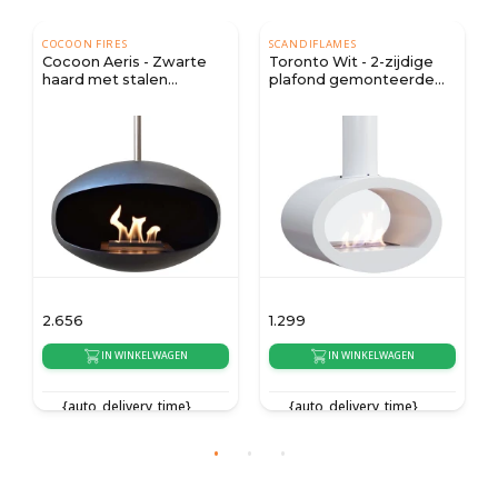
COCOON FIRES
SCANDIFLAMES
Cocoon Aeris - Zwarte
Toronto Wit - 2-zijdige
haard met stalen
plafond gemonteerde
bevestigingspaal
biohaard
2.656
1.299
IN WINKELWAGEN
IN WINKELWAGEN
{auto_delivery_time}
{auto_delivery_time}