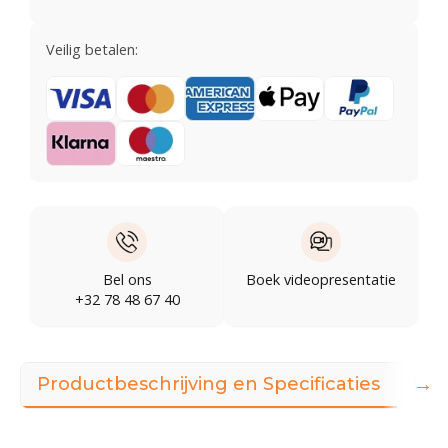
Veilig betalen:
Bel ons
Boek videopresentatie
+32 78 48 67 40
→
Productbeschrijving en Specificaties
Dow