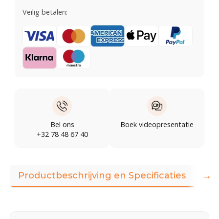
Veilig betalen:
Bel ons
Boek videopresentatie
+32 78 48 67 40
→
Productbeschrijving en Specificaties
Dow