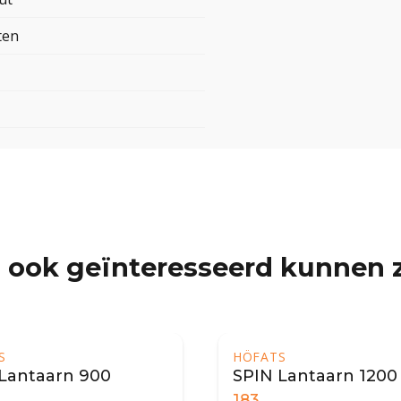
ten
 ook geïnteresseerd kunnen z
S
HÖFATS
Lantaarn 900
SPIN Lantaarn 1200
183