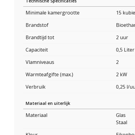
Technische Specificaties
Minimale kamergrootte
15 kubi
Brandstof
Bioetha
Brandtijd tot
2 uur
Capaciteit
0,5 Liter
Vlamniveaus
2
Warmteafgifte (max.)
2 kW
Verbruik
0,25 l/u
Materiaal en uiterlijk
Materiaal
Glas
Staal
Kleur
Eikenho