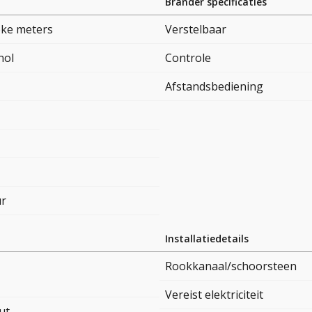
Brander specificaties
eke meters
Verstelbaar
nol
Controle
Afstandsbediening
ur
Installatiedetails
Rookkanaal/schoorsteen
Vereist elektriciteit
ut