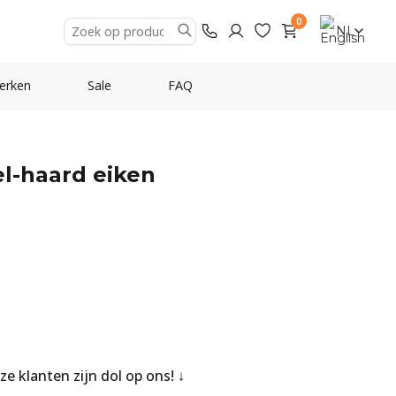
0
NL
erken
Sale
FAQ
el-haard eiken
nze klanten zijn dol op ons!