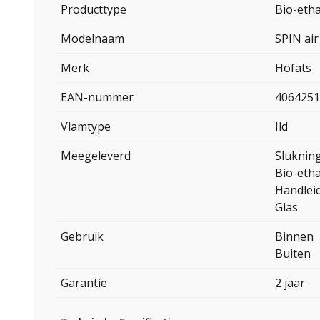
Producttype
Bio-etha
Modelnaam
SPIN air
Merk
Höfats
EAN-nummer
4064251
Vlamtype
Ild
Meegeleverd
Sluknin
Bio-eth
Handlei
Glas
Gebruik
Binnen
Buiten
Garantie
2 jaar