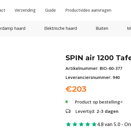
act
Verzending
Guide
Productvideo aanvragen
rdamp haard
Elektrische haard
Buiten
M
SPIN air 1200 Taf
Artikelnummer:
BIO-60-377
Leveranciersnummer: 940
€
203
Product op bestelling<
Levertijd:
2-3 dagen
4.8 van 5.0 - O