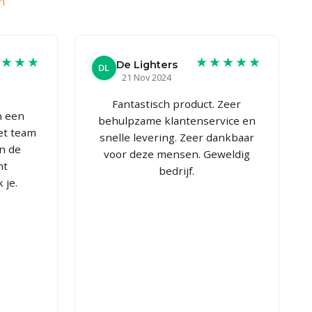
n
★★★★
★★★★★
De Lighters
DL
21 Nov 2024
Fantastisch product. Zeer
n een
behulpzame klantenservice en
et team
snelle levering. Zeer dankbaar
n de
voor deze mensen. Geweldig
ht
bedrijf.
 je.