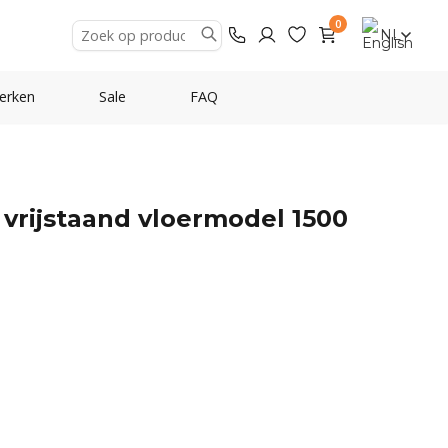
0
NL
erken
Sale
FAQ
vrijstaand vloermodel 1500