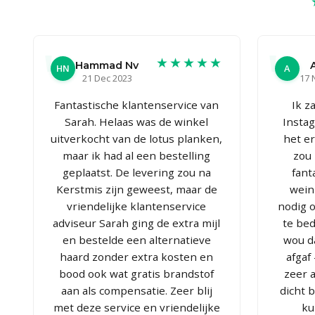
★★★★★
Hammad Nv
HN
A
21 Dec 2023
17 
Fantastische klantenservice van
Ik z
Sarah. Helaas was de winkel
Insta
uitverkocht van de lotus planken,
het er
maar ik had al een bestelling
zou 
geplaatst. De levering zou na
fanta
Kerstmis zijn geweest, maar de
wein
vriendelijke klantenservice
nodig o
adviseur Sarah ging de extra mijl
te be
en bestelde een alternatieve
wou d
haard zonder extra kosten en
afgaf
bood ook wat gratis brandstof
zeer a
aan als compensatie. Zeer blij
dicht 
met deze service en vriendelijke
ku