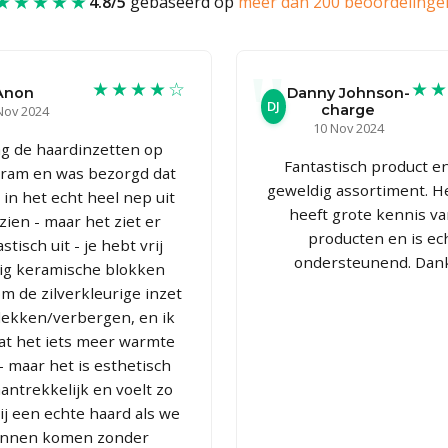
★★★★★
4.8/5
gebaseerd op
meer dan 200 beoordelinge
★★★★☆
★
Anon
Danny Johnson-
DJ
charge
Nov 2024
10 Nov 2024
ag de haardinzetten op
Fantastisch product e
gram en was bezorgd dat
geweldig assortiment. H
 in het echt heel nep uit
heeft grote kennis va
zien - maar het ziet er
producten en is ec
stisch uit - je hebt vrij
ondersteunend. Dank
ig keramische blokken
m de zilverkleurige inzet
dekken/verbergen, en ik
at het iets meer warmte
 - maar het is esthetisch
antrekkelijk en voelt zo
bij een echte haard als we
nnen komen zonder