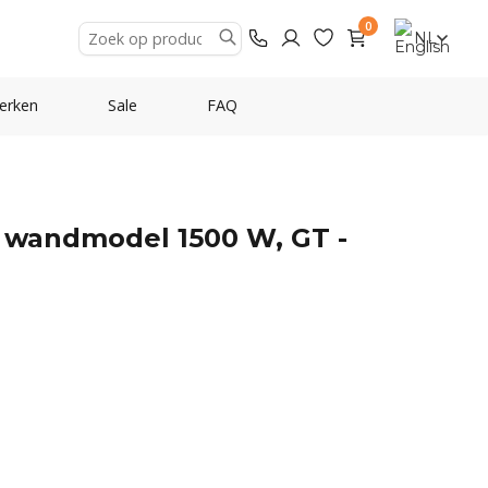
0
NL
erken
Sale
FAQ
 wandmodel 1500 W, GT -