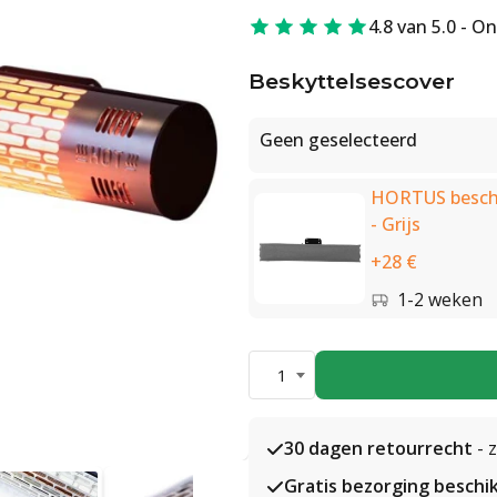
4.8 van 5.0 - O
Beskyttelsescover
Geen geselecteerd
HORTUS besche
- Grijs
+28 €
1-2 weken
1
30 dagen retourrecht
- 
Gratis bezorging beschi