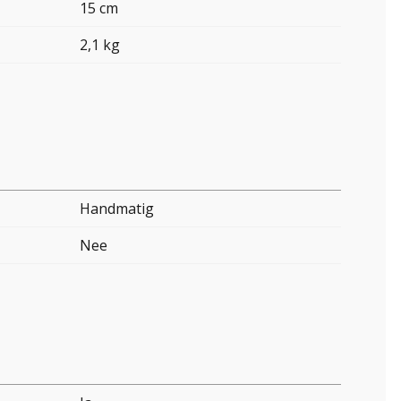
15 cm
2,1 kg
Handmatig
Nee