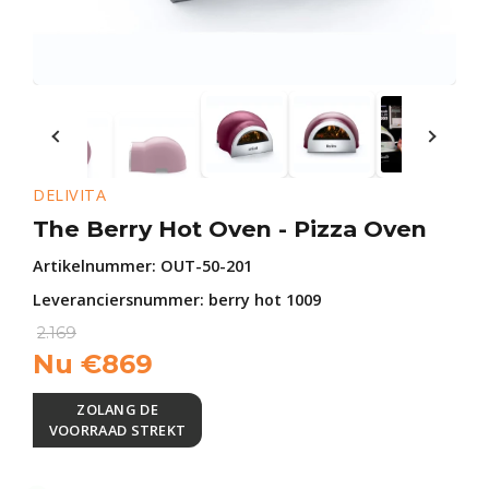
DELIVITA
The Berry Hot Oven - Pizza Oven
Artikelnummer:
OUT-50-201
Leveranciersnummer: berry hot 1009
2.169
Nu
€
869
ZOLANG DE
VOORRAAD STREKT