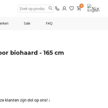
0
NL
erken
Sale
FAQ
oor biohaard - 165 cm
nze klanten zijn dol op ons!