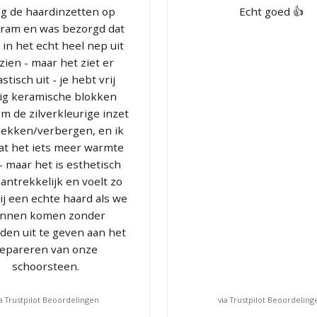
ag de haardinzetten op
Echt goed 👍
gram en was bezorgd dat
 in het echt heel nep uit
zien - maar het ziet er
stisch uit - je hebt vrij
ig keramische blokken
m de zilverkleurige inzet
dekken/verbergen, en ik
at het iets meer warmte
 - maar het is esthetisch
antrekkelijk en voelt zo
bij een echte haard als we
nnen komen zonder
den uit te geven aan het
epareren van onze
schoorsteen.
ia Trustpilot Beoordelingen
via Trustpilot Beoordeling