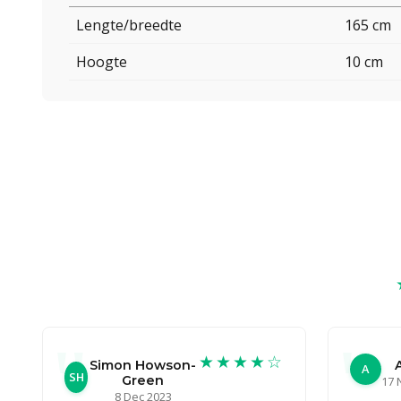
Lengte/breedte
165 cm
Hoogte
10 cm
★★★★☆
Simon Howson-
A
SH
Green
17 
8 Dec 2023