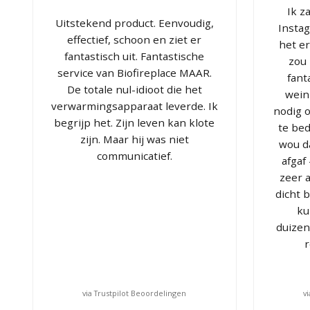
Ik z
Uitstekend product. Eenvoudig,
Insta
effectief, schoon en ziet er
het er
fantastisch uit. Fantastische
zou 
service van Biofireplace MAAR.
fanta
De totale nul-idioot die het
wein
verwarmingsapparaat leverde. Ik
nodig o
begrijp het. Zijn leven kan klote
te be
zijn. Maar hij was niet
wou d
communicatief.
afgaf
zeer a
dicht 
ku
duizen
r
via Trustpilot Beoordelingen
v