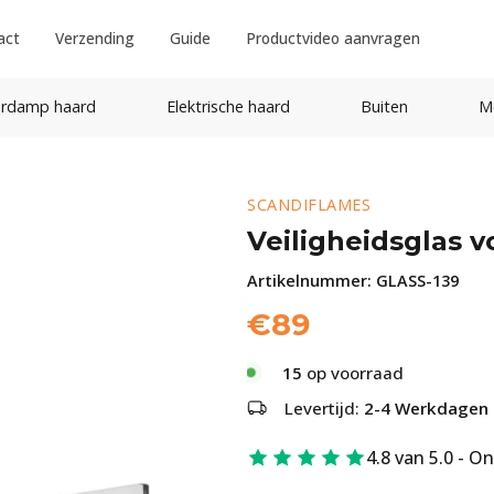
act
Verzending
Guide
Productvideo aanvragen
rdamp haard
Elektrische haard
Buiten
M
SCANDIFLAMES
Veiligheidsglas v
Artikelnummer:
GLASS-139
€
89
15
op voorraad
Levertijd:
2-4 Werkdagen
4.8 van 5.0 - O