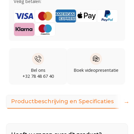
Veilig betalen:
Bel ons
Boek videopresentatie
+32 78 48 67 40
→
Productbeschrijving en Specificaties
Dow