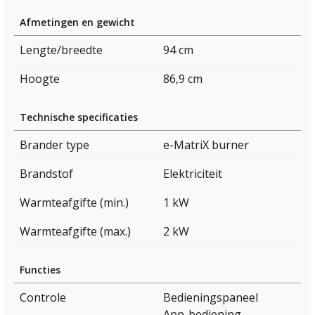
Afmetingen en gewicht
Lengte/breedte
94 cm
Hoogte
86,9 cm
Technische specificaties
Brander type
e-MatriX burner
Brandstof
Elektriciteit
Warmteafgifte (min.)
1 kW
Warmteafgifte (max.)
2 kW
Functies
Controle
Bedieningspaneel
App-bediening