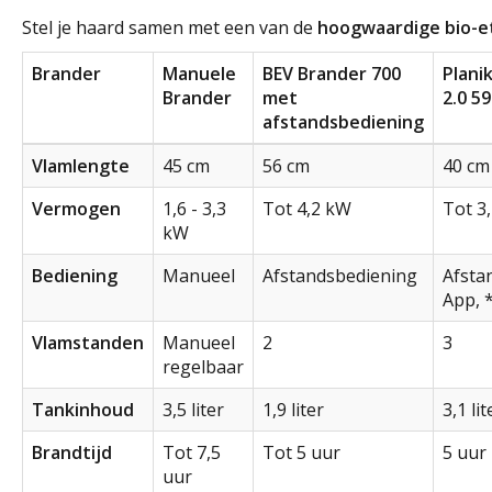
Stel je haard samen met een van de
hoogwaardige bio-e
Brander
Manuele
BEV Brander 700
Plani
Brander
met
2.0 5
afstandsbediening
Vlamlengte
45 cm
56 cm
40 cm
Vermogen
1,6 - 3,3
Tot 4,2 kW
Tot 3
kW
Bediening
Manueel
Afstandsbediening
Afsta
App, 
Vlamstanden
Manueel
2
3
regelbaar
Tankinhoud
3,5 liter
1,9 liter
3,1 lit
Brandtijd
Tot 7,5
Tot 5 uur
5 uur
uur