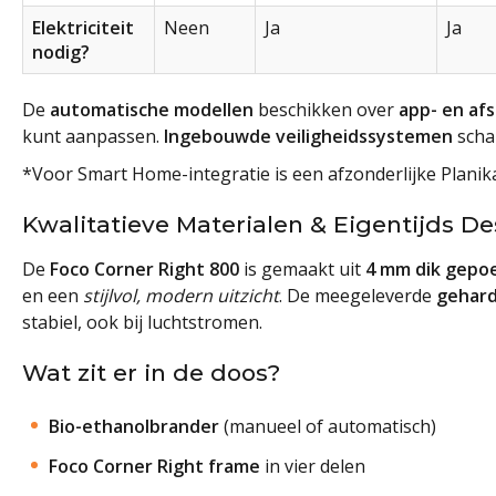
Elektriciteit
Neen
Ja
Ja
nodig?
De
automatische modellen
beschikken over
app- en af
kunt aanpassen.
Ingebouwde veiligheidssystemen
schak
*Voor Smart Home-integratie is een afzonderlijke Planik
Kwalitatieve Materialen & Eigentijds D
De
Foco Corner Right 800
is gemaakt uit
4 mm dik gepoe
en een
stijlvol, modern uitzicht
. De meegeleverde
gehard
stabiel, ook bij luchtstromen.
Wat zit er in de doos?
Bio-ethanolbrander
(manueel of automatisch)
Foco Corner Right frame
in vier delen