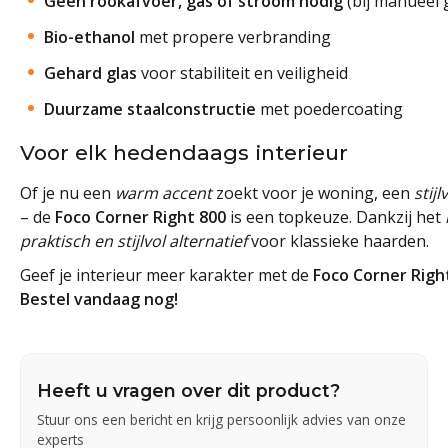
Geen rookafvoer, gas of stroom nodig
(bij manueel 
Bio-ethanol
met propere verbranding
Gehard glas
voor stabiliteit en veiligheid
Duurzame staalconstructie
met poedercoating
Voor elk hedendaags interieur
Of je nu een
warm accent
zoekt voor je woning, een
stij
– de
Foco Corner Right 800
is een topkeuze. Dankzij het
praktisch en stijlvol alternatief
voor klassieke haarden.
Geef je interieur meer karakter met de
Foco Corner Righ
Bestel vandaag nog!
Heeft u vragen over dit product?
Stuur ons een bericht en krijg persoonlijk advies van onze
experts