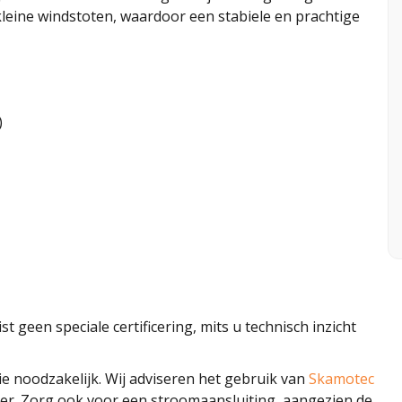
eine windstoten, waardoor een stabiele en prachtige
)
t geen speciale certificering, mits u technisch inzicht
tie noodzakelijk. Wij adviseren het gebruik van
Skamotec
ster. Zorg ook voor een stroomaansluiting, aangezien de