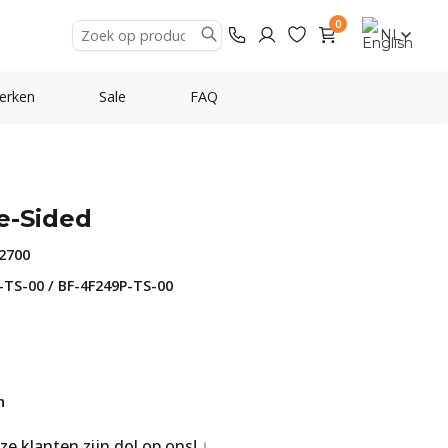
0
NL
erken
Sale
FAQ
e-Sided
2700
TS-00 / BF-4F249P-TS-00
n
nze klanten zijn dol op ons!