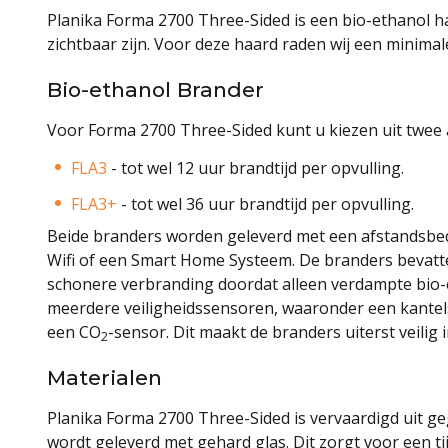
Planika Forma 2700 Three-Sided is een bio-ethanol h
zichtbaar zijn. Voor deze haard raden wij een minim
Bio-ethanol Brander
Voor Forma 2700 Three-Sided kunt u kiezen uit twee
FLA3
- tot wel 12 uur brandtijd per opvulling.
FLA3+
- tot wel 36 uur brandtijd per opvulling.
Beide branders worden geleverd met een afstandsbed
Wifi of een Smart Home Systeem. De branders bevatte
schonere verbranding doordat alleen verdampte bio-e
meerdere veiligheidssensoren, waaronder een kante
een CO
-sensor. Dit maakt de branders uiterst veilig 
2
Materialen
Planika Forma 2700 Three-Sided is vervaardigd uit g
wordt geleverd met gehard glas. Dit zorgt voor een t