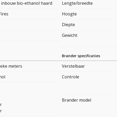
e inbouw bio-ethanol haard
Lengte/breedte
Fires
Hoogte
Diepte
Gewicht
Brander specificaties
ieke meters
Verstelbaar
nol
Controle
Brander model
r
r