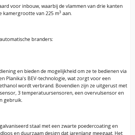
aard voor inbouw, waarbij de vlammen van drie kanten
3
ale kamergrootte van 225 m
aan.
 automatische branders:
iening en bieden de mogelijkheid om ze te bedienen via
n Planika's BEV-technologie, wat zorgt voor een
thanol wordt verbrand. Bovendien zijn ze uitgerust met
lsensor, 3 temperatuursensoren, een overvulsensor en
in gebruik.
egalvaniseerd staal met een zwarte poedercoating en
ijdloos en duurzaam design dat jarenlang meegaat. Het