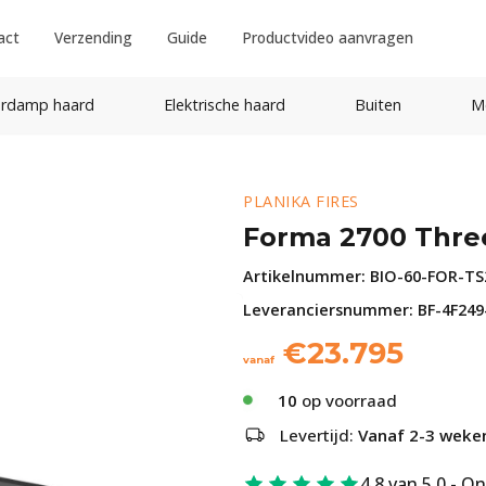
act
Verzending
Guide
Productvideo aanvragen
rdamp haard
Elektrische haard
Buiten
M
PLANIKA FIRES
Forma 2700 Thre
Artikelnummer:
BIO-60-FOR-TS
Leveranciersnummer: BF-4F249-
€
23.795
vanaf
10
op voorraad
Levertijd:
Vanaf 2-3 weke
4.8 van 5.0 - O