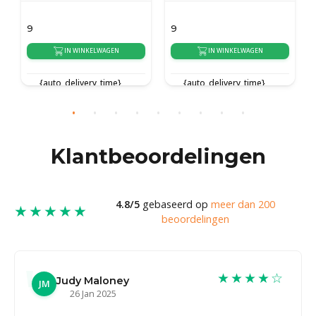
9
9
IN WINKELWAGEN
IN WINKELWAGEN
IN 
uto_delivery_time}
{auto_delivery_time}
{auto_de
Klantbeoordelingen
4.8/5
gebaseerd op
meer dan 200
★★★★★
beoordelingen
★★★★☆
Judy Maloney
JM
26 Jan 2025