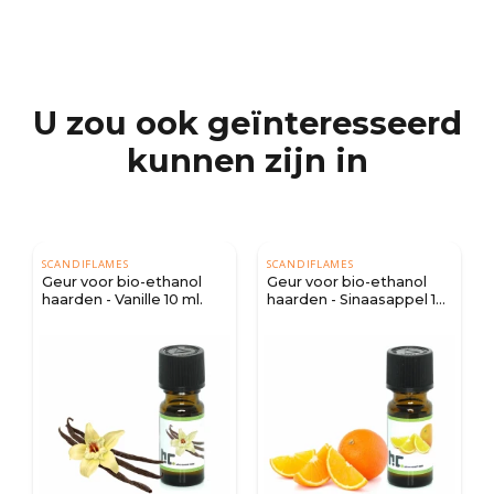
U zou ook geïnteresseerd
kunnen zijn in
DIFLAMES
SCANDIFLAMES
 voor bio-ethanol
Geur voor bio-ethanol
SCANDIFLAM
den - Vanille 10 ml.
haarden - Sinaasappel 10
Geur voor 
ml.
haarden - 