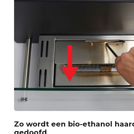
Zo wordt een bio-ethanol haa
gedoofd