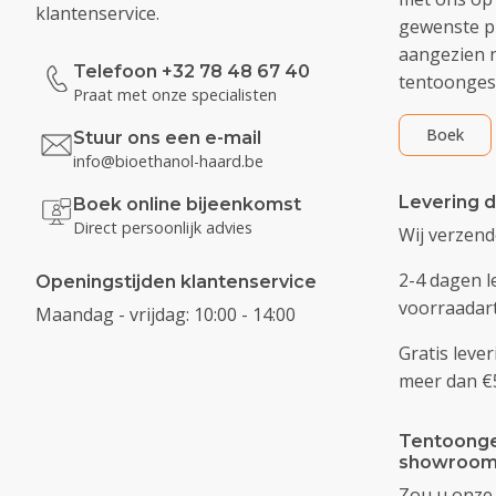
klantenservice.
gewenste pr
aangezien n
Telefoon +32 78 48 67 40
tentoongest
Praat met onze specialisten
Boek
Stuur ons een e-mail
info@bioethanol-haard.be
Levering d
Boek online bijeenkomst
Direct persoonlijk advies
Wij verzen
2-4 dagen l
Openingstijden klantenservice
voorraadart
Maandag - vrijdag: 10:00 - 14:00
Gratis lever
meer dan €
Tentoonge
showroom
Zou u onze