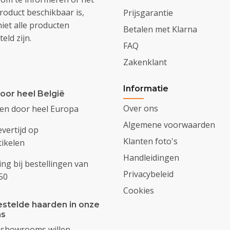
oduct beschikbaar is,
Prijsgarantie
iet alle producten
Betalen met Klarna
eld zijn.
FAQ
Zakenklant
Informatie
oor heel België
Over ons
den door heel Europa
Algemene voorwaarden
evertijd op
Klanten foto's
ikelen
Handleidingen
ing bij bestellingen van
Privacybeleid
50
Cookies
stelde haarden in onze
s
 showrooms willen